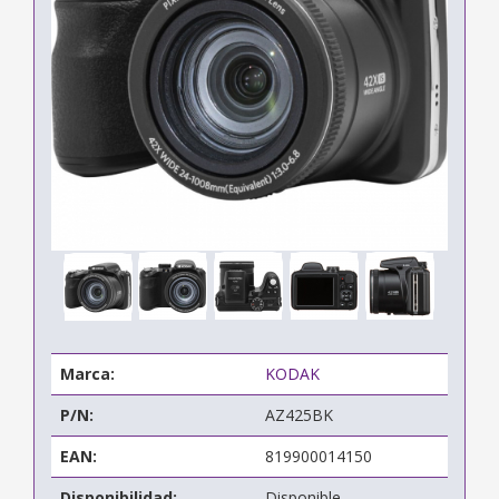
Marca:
KODAK
P/N:
AZ425BK
EAN:
819900014150
Disponibilidad:
Disponible