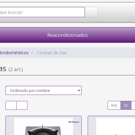
Reacondicionados
ctrodomésticos
Cocinas de Gas
Gas
(2 art.)
Ant.
01