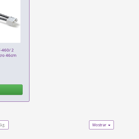
-460/ 2
tro 46cm
Sig.
Mostrar