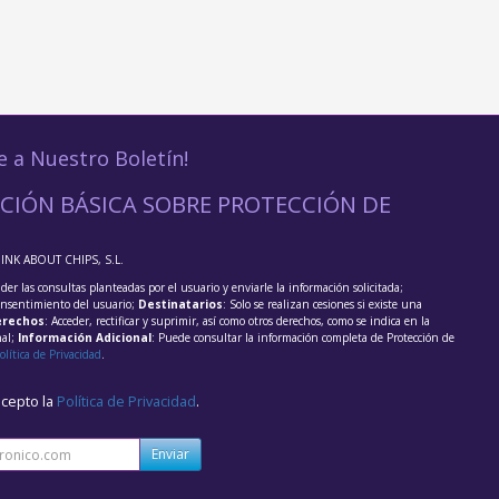
e a Nuestro Boletín!
CIÓN BÁSICA SOBRE PROTECCIÓN DE
HINK ABOUT CHIPS, S.L.
der las consultas planteadas por el usuario y enviarle la información solicitada;
onsentimiento del usuario;
Destinatarios
: Solo se realizan cesiones si existe una
rechos
: Acceder, rectificar y suprimir, así como otros derechos, como se indica en la
nal;
Información Adicional
: Puede consultar la información completa de Protección de
olítica de Privacidad
.
acepto la
Política de Privacidad
.
Enviar