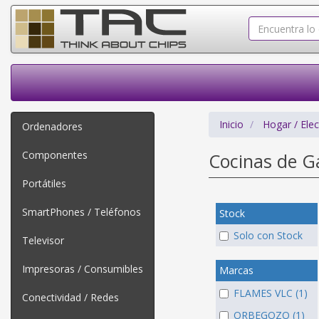
Inicio
Hogar / Ele
Ordenadores
Componentes
Cocinas de 
Portátiles
SmartPhones / Teléfonos
Stock
Solo con Stock
Televisor
Impresoras / Consumibles
Marcas
FLAMES VLC (1)
Conectividad / Redes
ORBEGOZO (1)