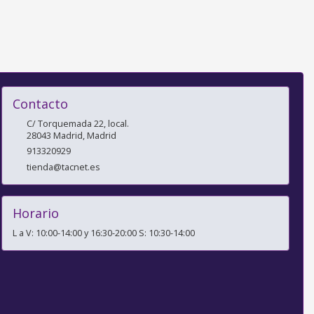
Contacto
C/ Torquemada 22, local.
28043
Madrid
,
Madrid
913320929
tienda@tacnet.es
Horario
L a V: 10:00-14:00 y 16:30-20:00 S: 10:30-14:00