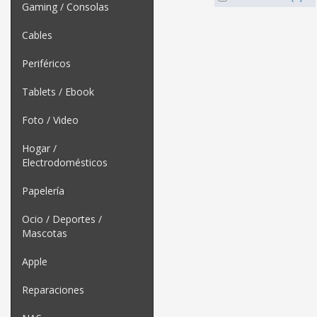
Gaming / Consolas
Cables
Periféricos
Tablets / Ebook
Foto / Video
Hogar /
Electrodomésticos
Papelería
Ocio / Deportes /
Mascotas
Apple
Reparaciones