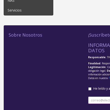
NAS
Servicios
Sobre Nosotros
¡Suscríbet
INFORMA
DATOS
Responsable
: T
Finalidad
: Respon
Legitimación
: C
obligación legal;
De
información adicio
Datos en nuestra
P
He leído y 