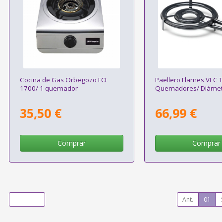
Cocina de Gas Orbegozo FO
Paellero Flames VLC T
1700/ 1 quemador
Quemadores/ Diáme
35,50 €
66,99 €
Comprar
Comprar
Ant.
01