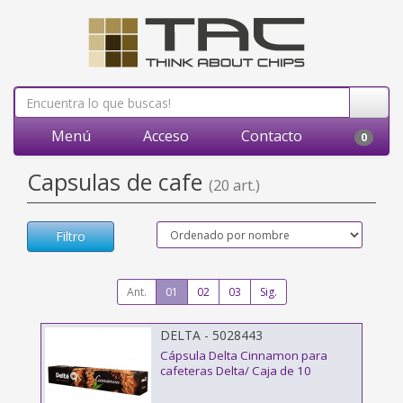
Menú
Acceso
Contacto
0
Capsulas de cafe
(20 art.)
Filtro
Ant.
01
02
03
Sig.
DELTA - 5028443
Cápsula Delta Cinnamon para
cafeteras Delta/ Caja de 10