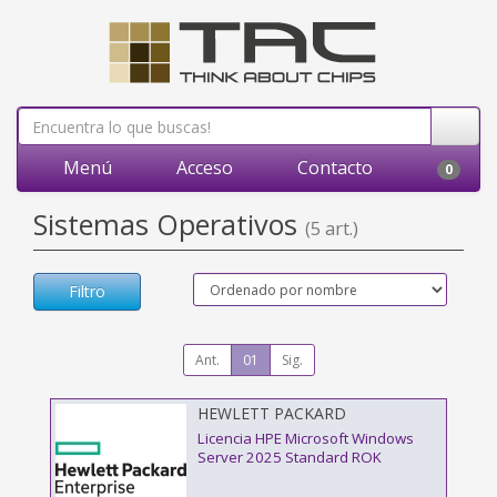
Menú
Acceso
Contacto
0
Sistemas Operativos
(5 art.)
Filtro
Ant.
01
Sig.
HEWLETT PACKARD
ENTERPRISE - P77100-A21
Licencia HPE Microsoft Windows
Server 2025 Standard ROK