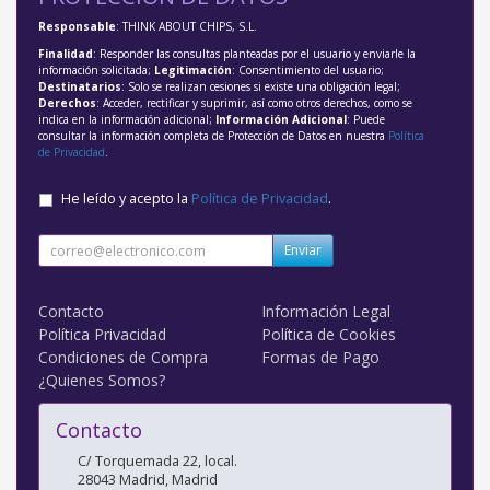
Responsable
: THINK ABOUT CHIPS, S.L.
Finalidad
: Responder las consultas planteadas por el usuario y enviarle la
información solicitada;
Legitimación
: Consentimiento del usuario;
Destinatarios
: Solo se realizan cesiones si existe una obligación legal;
Derechos
: Acceder, rectificar y suprimir, así como otros derechos, como se
indica en la información adicional;
Información Adicional
: Puede
consultar la información completa de Protección de Datos en nuestra
Política
de Privacidad
.
He leído y acepto la
Política de Privacidad
.
Enviar
Contacto
Información Legal
Política Privacidad
Política de Cookies
Condiciones de Compra
Formas de Pago
¿Quienes Somos?
Contacto
C/ Torquemada 22, local.
28043
Madrid
,
Madrid