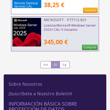
38,25 €
Avísame
MICROSOFT - P77112-B21
Licencia Microsoft Windows Server
2025/ CAL/ 5 Usuarios
345,00 €
Comprar
Ant.
01
Sig.
Sobre Nosotros
¡Suscríbete a Nuestro Boletín!
INFORMACIÓN BÁSICA SOBRE
PROTECCIÓN DE DATOS