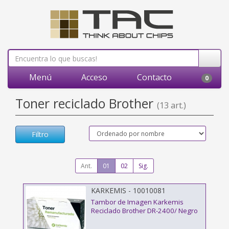
Menú
Acceso
Contacto
0
Toner reciclado Brother
(13 art.)
Filtro
Ant.
01
02
Sig.
KARKEMIS - 10010081
Tambor de Imagen Karkemis
Reciclado Brother DR-2400/ Negro