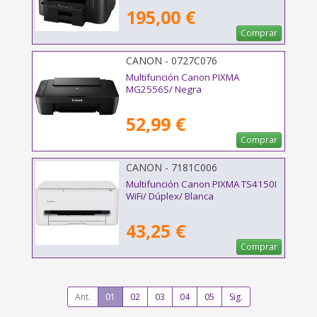
195,00 €
Comprar
CANON - 0727C076
Multifunción Canon PIXMA
MG2556S/ Negra
52,99 €
Comprar
CANON - 7181C006
Multifunción Canon PIXMA TS4150I
WiFi/ Dúplex/ Blanca
43,25 €
Comprar
Ant.
01
02
03
04
05
Sig.