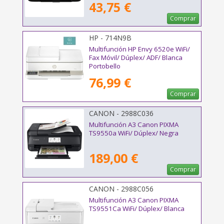
43,75 €
Comprar
HP - 714N9B
Multifunción HP Envy 6520e WiFi/
Fax Móvil/ Dúplex/ ADF/ Blanca
Portobello
76,99 €
Comprar
CANON - 2988C036
Multifunción A3 Canon PIXMA
TS9550a WiFi/ Dúplex/ Negra
189,00 €
Comprar
CANON - 2988C056
Multifunción A3 Canon PIXMA
TS9551Ca WiFi/ Dúplex/ Blanca