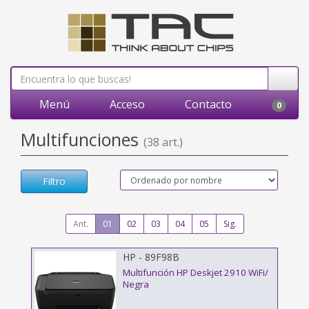
Menú
Acceso
Contacto
0
Multifunciones
(38 art.)
Filtro
Ant.
01
02
03
04
05
Sig.
HP - 89F98B
Multifunción HP Deskjet 2910 WiFi/
Negra