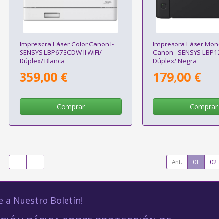
Impresora Láser Color Canon I-
Impresora Láser Mo
SENSYS LBP673CDW II WiFi/
Canon I-SENSYS LBP1
Dúplex/ Blanca
Dúplex/ Negra
359,00 €
179,00 €
Comprar
Comprar
Ant.
01
02
e a Nuestro Boletín!