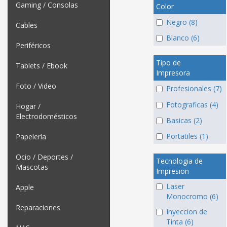
Gaming / Consolas
Color
Negro (8)
Cables
Blanco (6)
Periféricos
Tipo de
Tablets / Ebook
Impresora
Foto / Video
Profesionales (7)
Fotograficas (4)
Hogar /
Electrodomésticos
Basicas (2)
Portatiles (1)
Papelería
Ocio / Deportes /
Tecnologia de
Mascotas
Impresion
Laser
Apple
Monocromo (6)
Reparaciones
Inyeccion de
Tinta (6)