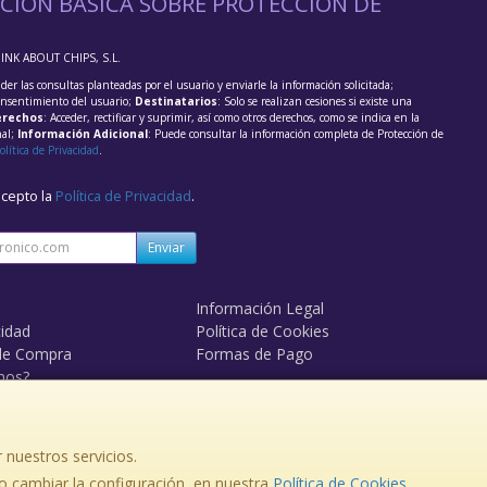
CIÓN BÁSICA SOBRE PROTECCIÓN DE
HINK ABOUT CHIPS, S.L.
der las consultas planteadas por el usuario y enviarle la información solicitada;
onsentimiento del usuario;
Destinatarios
: Solo se realizan cesiones si existe una
rechos
: Acceder, rectificar y suprimir, así como otros derechos, como se indica en la
nal;
Información Adicional
: Puede consultar la información completa de Protección de
olítica de Privacidad
.
acepto la
Política de Privacidad
.
Enviar
Información Legal
cidad
Política de Cookies
de Compra
Formas de Pago
mos?
 nuestros servicios.
, , , , España. - C.I.F.: B84095611 - Tfno:
 cambiar la configuración, en nuestra
Política de Cookies
.