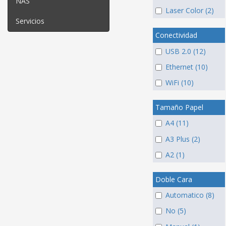
NAS
Laser Color (2)
Servicios
Conectividad
USB 2.0 (12)
Ethernet (10)
WiFi (10)
Tamaño Papel
A4 (11)
A3 Plus (2)
A2 (1)
Doble Cara
Automatico (8)
No (5)