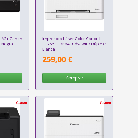
a A3+ Canon
Impresora Láser Color Canon I-
/ Negra
SENSYS LBP647Cdw WiFi/ Dúplex/
Blanca
259,00 €
Comprar