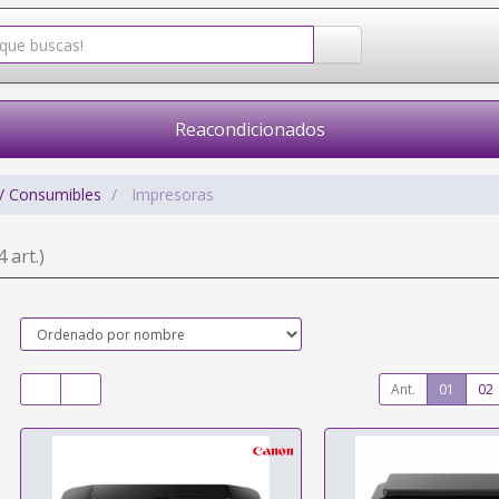
Reacondicionados
/ Consumibles
Impresoras
4 art.)
Ant.
01
02