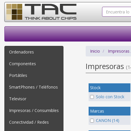
Inicio
Impresoras 
Ordenadores
Componentes
Impresoras
(1
Portátiles
SmartPhones / Teléfonos
Stock
Solo con Stock
Televisor
Impresoras / Consumibles
Marcas
CANON (14)
Conectividad / Redes