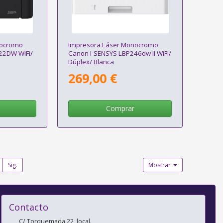
nocromo
Impresora Láser Monocromo
22DW WiFi/
Canon I-SENSYS LBP246dw II WiFi/
Dúplex/ Blanca
269,00 €
Comprar
Sig.
Mostrar
Contacto
C/ Torquemada 22, local.