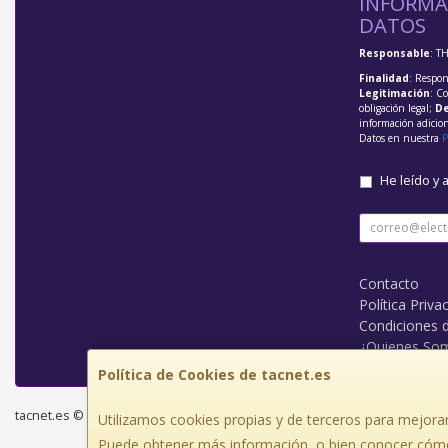
INFORMA
DATOS
Responsable
: T
Finalidad
: Respon
Legitimación
: C
obligación legal;
De
información adicio
Datos en nuestra
P
He leído y 
Contacto
Política Priva
Condiciones 
¿Quienes So
Política de Cookies de tacnet.es
tacnet.es © 2026
Utilizamos cookies propias y de terceros para mejorar
Puede obtener más información, o bien conocer cómo