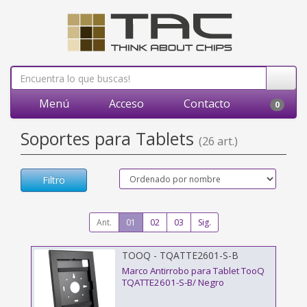
Menú
Acceso
Contacto
0
Soportes para Tablets
(26 art.)
Filtro
Ant.
01
02
03
Sig.
TOOQ - TQATTE2601-S-B
Marco Antirrobo para Tablet TooQ
TQATTE2601-S-B/ Negro