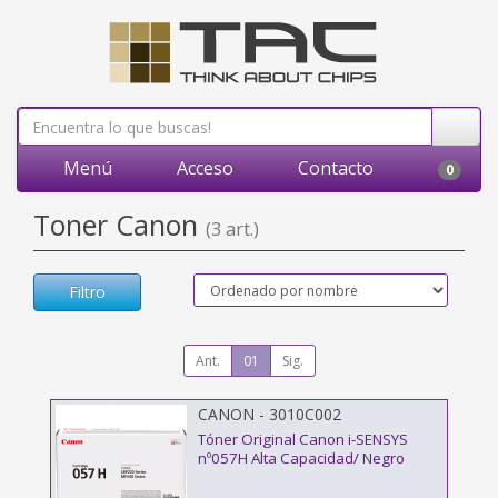
Menú
Acceso
Contacto
0
Toner Canon
(3 art.)
Filtro
Ant.
01
Sig.
CANON - 3010C002
Tóner Original Canon i-SENSYS
nº057H Alta Capacidad/ Negro