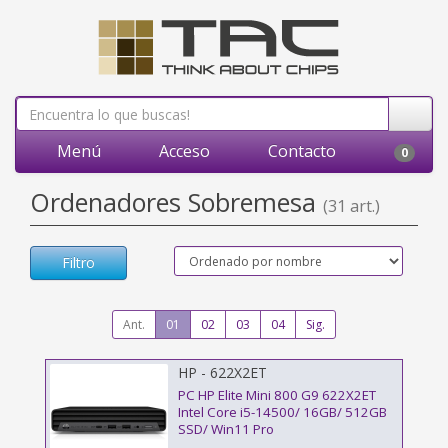
Menú
Acceso
Contacto
0
Ordenadores Sobremesa
(31 art.)
Filtro
Ant.
01
02
03
04
Sig.
HP - 622X2ET
PC HP Elite Mini 800 G9 622X2ET
Intel Core i5-14500/ 16GB/ 512GB
SSD/ Win11 Pro