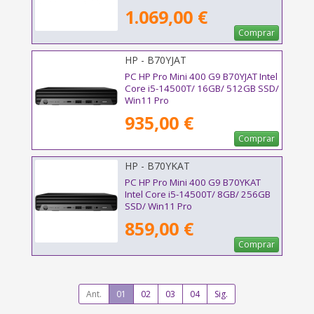
1.069,00 €
Comprar
HP - B70YJAT
PC HP Pro Mini 400 G9 B70YJAT Intel
Core i5-14500T/ 16GB/ 512GB SSD/
Win11 Pro
935,00 €
Comprar
HP - B70YKAT
PC HP Pro Mini 400 G9 B70YKAT
Intel Core i5-14500T/ 8GB/ 256GB
SSD/ Win11 Pro
859,00 €
Comprar
Ant.
01
02
03
04
Sig.