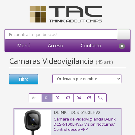
Menú
Acceso
Contacto
0
Camaras Videovigilancia
(45 art.)
Filtro
Ant.
01
02
03
04
05
Sig.
DLINK - DCS-6100LHV2
Cámara de Videovigilancia D-Link
DCS-6100LHV2/ Visión Nocturna/
Control desde APP