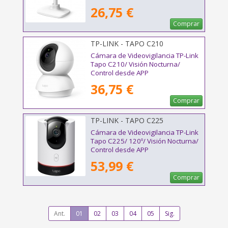
26,75 €
Comprar
TP-LINK - TAPO C210
Cámara de Videovigilancia TP-Link
Tapo C210/ Visión Nocturna/
Control desde APP
36,75 €
Comprar
TP-LINK - TAPO C225
Cámara de Videovigilancia TP-Link
Tapo C225/ 120º/ Visión Nocturna/
Control desde APP
53,99 €
Comprar
Ant.
01
02
03
04
05
Sig.