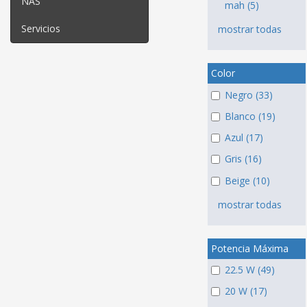
NAS
mah (5)
Servicios
mostrar todas
Color
Negro (33)
Blanco (19)
Azul (17)
Gris (16)
Beige (10)
mostrar todas
Potencia Máxima
22.5 W (49)
20 W (17)