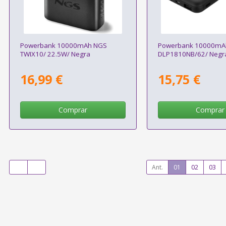
Powerbank 10000mAh NGS
Powerbank 10000mAh 
TWIX10/ 22.5W/ Negra
DLP1810NB/62/ Negr
16,99 €
15,75 €
Comprar
Comprar
Ant.
01
02
03