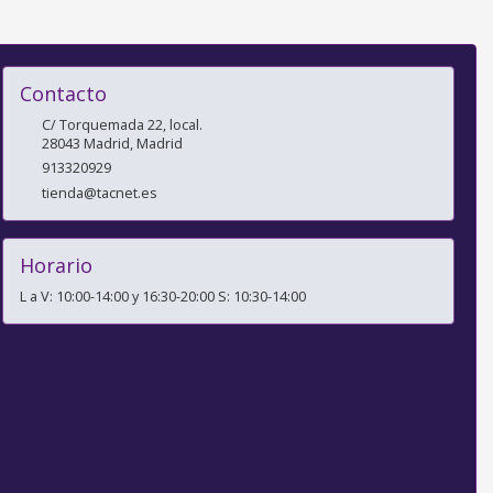
Contacto
C/ Torquemada 22, local.
28043
Madrid
,
Madrid
913320929
tienda@tacnet.es
Horario
L a V: 10:00-14:00 y 16:30-20:00 S: 10:30-14:00