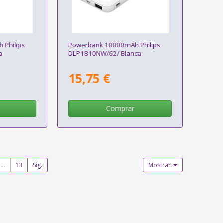
Philips
Powerbank 10000mAh Philips
a
DLP1810NW/62/ Blanca
15,75 €
Comprar
...
13
Sig.
Mostrar