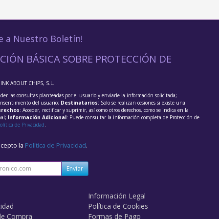
e a Nuestro Boletín!
CIÓN BÁSICA SOBRE PROTECCIÓN DE
HINK ABOUT CHIPS, S.L.
der las consultas planteadas por el usuario y enviarle la información solicitada;
onsentimiento del usuario;
Destinatarios
: Solo se realizan cesiones si existe una
rechos
: Acceder, rectificar y suprimir, así como otros derechos, como se indica en la
nal;
Información Adicional
: Puede consultar la información completa de Protección de
olítica de Privacidad
.
acepto la
Política de Privacidad
.
Enviar
Información Legal
cidad
Política de Cookies
de Compra
Formas de Pago