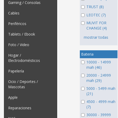
Gaming / Consolas
TRUST (8)
Cables
LEOTEC (7)
MUVIT FOR
Periféricos
CHANGE (4)
Tablets / Ebook
mostrar todas
Foto / Video
Bateria
Hogar /
Electrodomésticos
10000 - 14999
mah (46)
Papelería
20000 - 24999
mah (29)
Ocio / Deportes /
Mascotas
5000 - 5499 mah
(21)
Apple
4500 - 4999 mah
(7)
Reparaciones
30000 - 39999