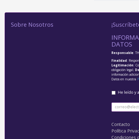
Sobre Nosotros
¡Suscríbet
INFORMA
DATOS
Responsable
: T
Finalidad
: Respon
Legitimación
: C
obligación legal;
De
información adicio
Datos en nuestra
P
He leído y 
Contacto
Política Priva
Condiciones 