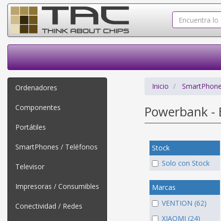
Inicio
SmartPhone
Ordenadores
Componentes
Powerbank - 
Portátiles
SmartPhones / Teléfonos
Stock
Solo con Stock
Televisor
Impresoras / Consumibles
Marcas
VENTION (62)
Conectividad / Redes
XIAOMI (24)