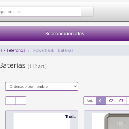
Reacondicionados
s / Teléfonos
Powerbank - Baterias
Baterias
(112 art.)
Ant.
01
02
03