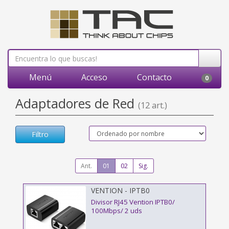
Menú
Acceso
Contacto
0
Adaptadores de Red
(12 art.)
Filtro
Ant.
01
02
Sig.
VENTION - IPTB0
Divisor RJ45 Vention IPTB0/
100Mbps/ 2 uds