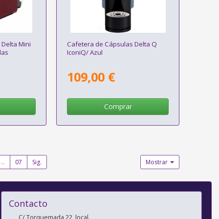
Delta Mini
Cafetera de Cápsulas Delta Q
las
IconiQ/ Azul
109,00 €
Comprar
...
07
Sig.
Mostrar
Contacto
C/ Torquemada 22, local.