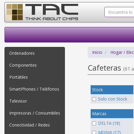
Inicio
Hogar / Ele
Ordenadores
Componentes
Cafeteras
(61 a
Portátiles
SmartPhones / Teléfonos
Stock
Solo con Stock
Televisor
Impresoras / Consumibles
Marcas
DELTA (18)
Conectividad / Redes
MONIX (17)