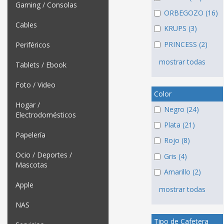
Gaming / Consolas
ORBEGOZO (16)
Cables
KRUPS (3)
PRINCESS (2)
Periféricos
mostrar todas
Tablets / Ebook
Foto / Video
Color
Hogar /
Negro (24)
Electrodomésticos
Plata (21)
Papelería
Rojo (8)
Ocio / Deportes /
Gris (4)
Mascotas
Amarillo (2)
Apple
mostrar todas
NAS
Tipo de Cafetera