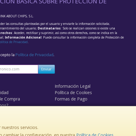
CIÓN BÁSICA SOBRE PROTECCIÓN DE
HINK ABOUT CHIPS, S.L.
der las consultas planteadas por el usuario y enviarle la información solicitada;
onsentimiento del usuario;
Destinatarios
: Solo se realizan cesiones si existe una
rechos
: Acceder, rectificar y suprimir, así como otros derechos, como se indica en la
nal;
Información Adicional
: Puede consultar la información completa de Protección de
olítica de Privacidad
.
acepto la
Política de Privacidad
.
Enviar
Información Legal
cidad
Política de Cookies
de Compra
Formas de Pago
mos?
 nuestros servicios.
, , , , España. - C.I.F.: B84095611 - Tfno:
 cambiar la configuración, en nuestra
Política de Cookies
.