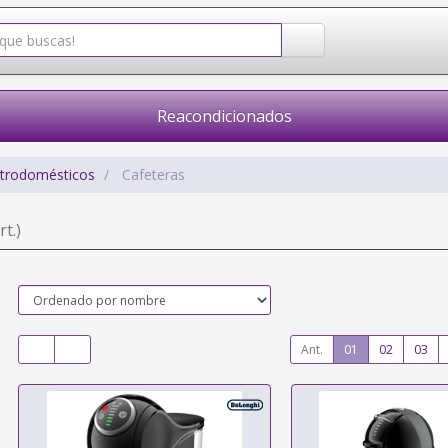
Reacondicionados
ctrodomésticos
Cafeteras
rt.)
Ant.
01
02
03