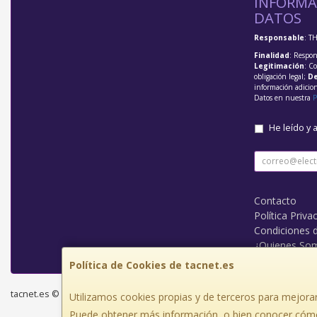
INFORMA
DATOS
Responsable
: T
Finalidad
: Respon
Legitimación
: C
obligación legal;
De
información adicio
Datos en nuestra
P
He leído y 
Contacto
Política Priva
Condiciones 
¿Quienes So
Política de Cookies de tacnet.es
tacnet.es © 2026
Utilizamos cookies propias y de terceros para mejorar
Puede obtener más información, o bien conocer cómo