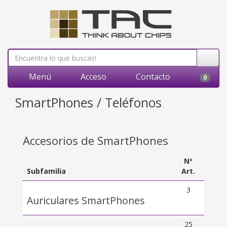
Menú
Acceso
Contacto
0
SmartPhones / Teléfonos
Accesorios de SmartPhones
Nº
Subfamilia
Art.
3
Auriculares SmartPhones
25