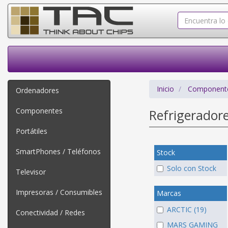
Inicio
Component
Ordenadores
Componentes
Refrigerador
Portátiles
SmartPhones / Teléfonos
Stock
Solo con Stock
Televisor
Impresoras / Consumibles
Marcas
ARCTIC (19)
Conectividad / Redes
MARS GAMING