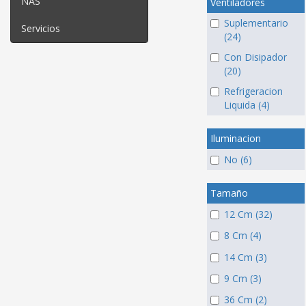
NAS
Ventiladores
Suplementario
Servicios
(24)
Con Disipador
(20)
Refrigeracion
Liquida (4)
Iluminacion
No (6)
Tamaño
12 Cm (32)
8 Cm (4)
14 Cm (3)
9 Cm (3)
36 Cm (2)