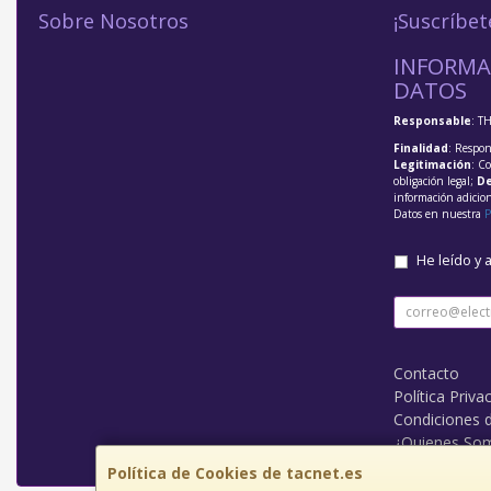
Sobre Nosotros
¡Suscríbet
INFORMA
DATOS
Responsable
: T
Finalidad
: Respon
Legitimación
: C
obligación legal;
De
información adicio
Datos en nuestra
P
He leído y 
Contacto
Política Priva
Condiciones 
¿Quienes So
Política de Cookies de tacnet.es