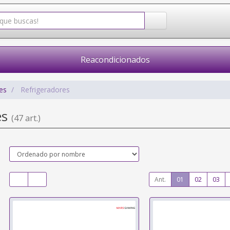
Reacondicionados
es
Refrigeradores
es
(47 art.)
Ant.
01
02
03