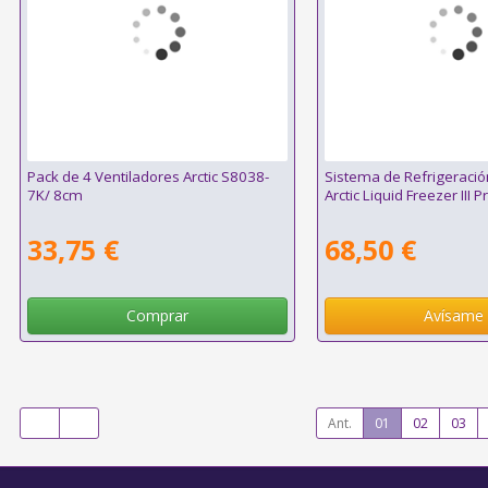
Pack de 4 Ventiladores Arctic S8038-
Sistema de Refrigeració
7K/ 8cm
Arctic Liquid Freezer III 
33,75 €
68,50 €
Comprar
Avísame
Ant.
01
02
03