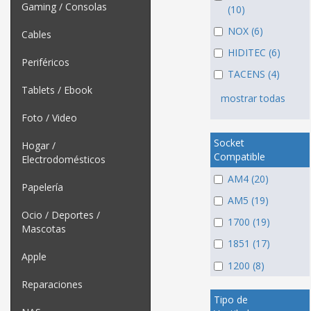
Gaming / Consolas
(10)
NOX (6)
Cables
HIDITEC (6)
Periféricos
TACENS (4)
Tablets / Ebook
mostrar todas
Foto / Video
Socket
Hogar /
Compatible
Electrodomésticos
AM4 (20)
Papelería
AM5 (19)
Ocio / Deportes /
1700 (19)
Mascotas
1851 (17)
Apple
1200 (8)
Reparaciones
Tipo de