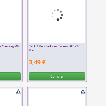
rs Gaming MF-
Pack 2 Ventiladores Tacens AF8X2/
8cm
3,49 €
Comprar