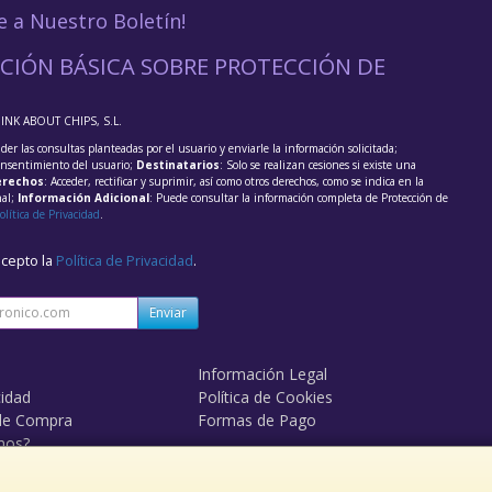
e a Nuestro Boletín!
CIÓN BÁSICA SOBRE PROTECCIÓN DE
HINK ABOUT CHIPS, S.L.
der las consultas planteadas por el usuario y enviarle la información solicitada;
onsentimiento del usuario;
Destinatarios
: Solo se realizan cesiones si existe una
rechos
: Acceder, rectificar y suprimir, así como otros derechos, como se indica en la
nal;
Información Adicional
: Puede consultar la información completa de Protección de
olítica de Privacidad
.
acepto la
Política de Privacidad
.
Enviar
Información Legal
cidad
Política de Cookies
de Compra
Formas de Pago
mos?