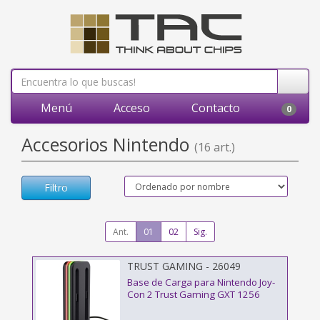
Menú
Acceso
Contacto
0
Accesorios Nintendo
(16 art.)
Filtro
Ant.
01
02
Sig.
TRUST GAMING - 26049
Base de Carga para Nintendo Joy-
Con 2 Trust Gaming GXT 1256