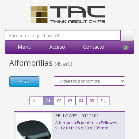
Menú
Acceso
Contacto
0
Alfombrillas
(45 art.)
Filtro
Ant.
01
02
03
04
05
Sig.
FELLOWES - 9112101
Alfombrilla Ergonómica Fellowes
9112101/ 25 x 20 x 235mm