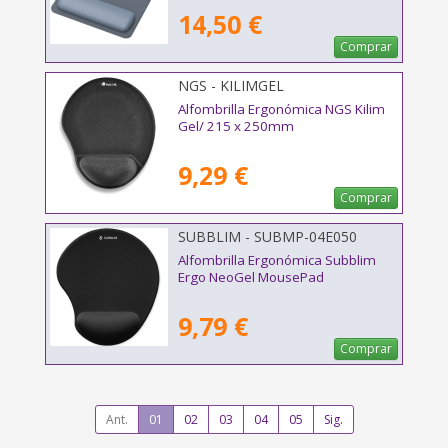
14,50 €
Comprar
NGS - KILIMGEL
Alfombrilla Ergonómica NGS Kilim
Gel/ 215 x 250mm
9,29 €
Comprar
SUBBLIM - SUBMP-04E050
Alfombrilla Ergonómica Subblim
Ergo NeoGel MousePad
9,79 €
Comprar
Ant.
01
02
03
04
05
Sig.