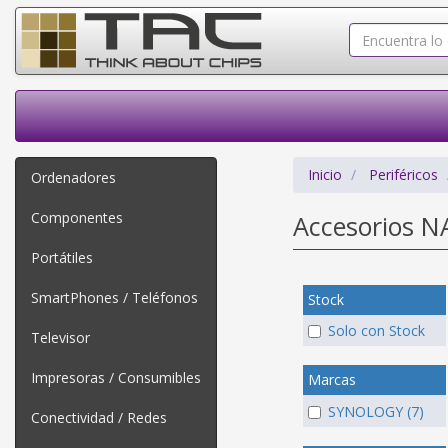
Inicio
Periféricos
Ordenadores
Componentes
Accesorios 
Portátiles
SmartPhones / Teléfonos
Stock
Solo con Stock
Televisor
Impresoras / Consumibles
Marcas
SYNOLOGY (7)
Conectividad / Redes