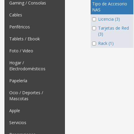
Gaming / Consolas
Tipo de Accesorio
NAS
Cables
Licencia (3)
Periféricos
Tarjetas de Red
(3)
Tablets / Ebook
Rack (1)
Foto / Video
Hogar /
Electrodomésticos
Papelería
Ocio / Deportes /
Mascotas
Apple
Servicios