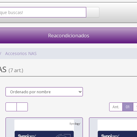
Reacondicionados
Accesorios NAS
NAS
(7 art.)
Ant.
01