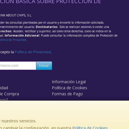
CIÓN BÁSICA SOBRE PROTECCIÓN DE
HINK ABOUT CHIPS, S.L.
der las consultas planteadas por el usuario y enviarle la información solicitada;
onsentimiento del usuario;
Destinatarios
: Solo se realizan cesiones si existe una
rechos
: Acceder, rectificar y suprimir, así como otros derechos, como se indica en la
nal;
Información Adicional
: Puede consultar la información completa de Protección de
olítica de Privacidad
.
acepto la
Política de Privacidad
.
Enviar
Información Legal
cidad
Política de Cookies
de Compra
Formas de Pago
mos?
 nuestros servicios.
, , , , España. - C.I.F.: B84095611 - Tfno:
 cambiar la configuración, en nuestra
Política de Cookies
.