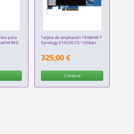
antes para
Tarjeta de ampliación 10GBASE-T
il Kit RKS-
Synology E10G30-T2/ 10Gbps
325,00 €
Comprar