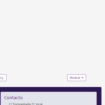
Sig.
Mostrar
Contacto
C/ Torquemada 22, local.