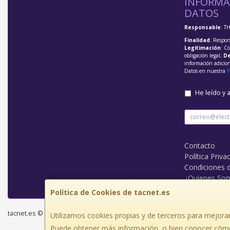
INFORMA
DATOS
Responsable
: T
Finalidad
: Respon
Legitimación
: C
obligación legal;
De
información adicio
Datos en nuestra
P
He leído y 
Contacto
Política Priva
Condiciones 
¿Quienes So
Política de Cookies de tacnet.es
tacnet.es © 2026
Utilizamos cookies propias y de terceros para mejorar
Puede obtener más información, o bien conocer cómo