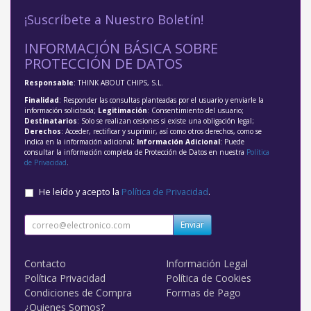
¡Suscríbete a Nuestro Boletín!
INFORMACIÓN BÁSICA SOBRE
PROTECCIÓN DE DATOS
Responsable
: THINK ABOUT CHIPS, S.L.
Finalidad
: Responder las consultas planteadas por el usuario y enviarle la
información solicitada;
Legitimación
: Consentimiento del usuario;
Destinatarios
: Solo se realizan cesiones si existe una obligación legal;
Derechos
: Acceder, rectificar y suprimir, así como otros derechos, como se
indica en la información adicional;
Información Adicional
: Puede
consultar la información completa de Protección de Datos en nuestra
Política
de Privacidad
.
He leído y acepto la
Política de Privacidad
.
Enviar
Contacto
Información Legal
Política Privacidad
Política de Cookies
Condiciones de Compra
Formas de Pago
¿Quienes Somos?