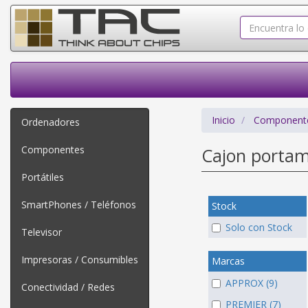
Inicio
Component
Ordenadores
Componentes
Cajon porta
Portátiles
SmartPhones / Teléfonos
Stock
Solo con Stock
Televisor
Impresoras / Consumibles
Marcas
APPROX (9)
Conectividad / Redes
PREMIER (7)