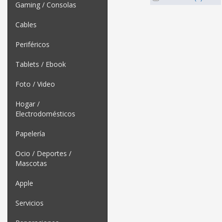
Gaming / Consolas
Cables
Periféricos
Tablets / Ebook
Foto / Video
Hogar /
Electrodomésticos
Papelería
Ocio / Deportes /
Mascotas
Apple
Servicios