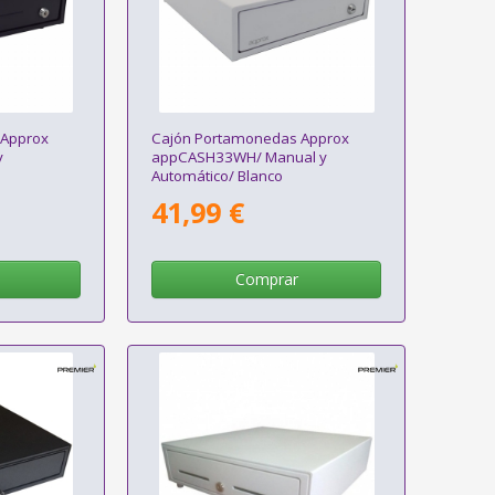
 Approx
Cajón Portamonedas Approx
y
appCASH33WH/ Manual y
Automático/ Blanco
41,99 €
Comprar