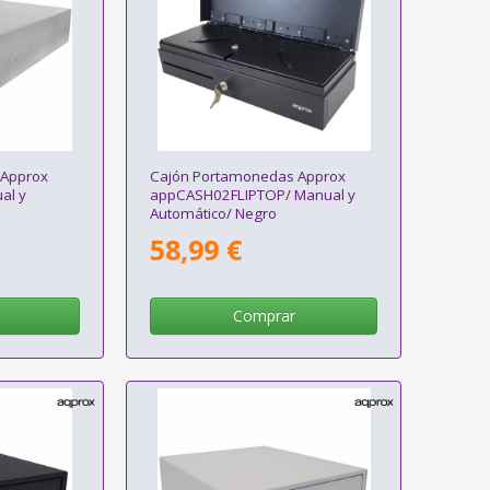
 Approx
Cajón Portamonedas Approx
al y
appCASH02FLIPTOP/ Manual y
Automático/ Negro
58,99 €
Comprar