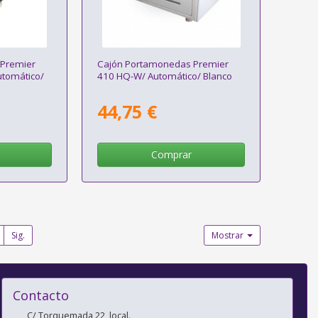
Premier
Cajón Portamonedas Premier
utomático/
410 HQ-W/ Automático/ Blanco
44,75 €
Comprar
Sig.
Mostrar
Contacto
C/ Torquemada 22, local.