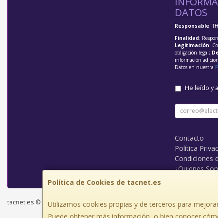
INFORMA
DATOS
Responsable
: T
Finalidad
: Respon
Legitimación
: C
obligación legal;
De
información adicio
Datos en nuestra
P
He leído y 
Contacto
Política Priva
Condiciones 
¿Quienes So
Política de Cookies de tacnet.es
tacnet.es © 2026
Utilizamos cookies propias y de terceros para mejorar
Puede obtener más información, o bien conocer cómo