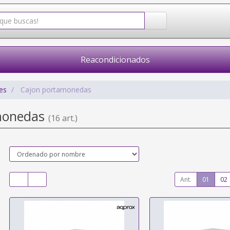
Reacondicionados
es
Cajon portamonedas
monedas
(16 art.)
Ant.
01
02