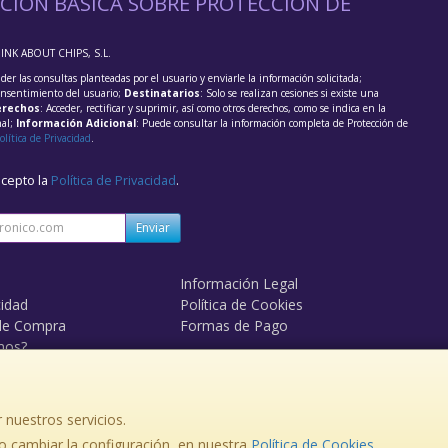
CIÓN BÁSICA SOBRE PROTECCIÓN DE
HINK ABOUT CHIPS, S.L.
der las consultas planteadas por el usuario y enviarle la información solicitada;
onsentimiento del usuario;
Destinatarios
: Solo se realizan cesiones si existe una
rechos
: Acceder, rectificar y suprimir, así como otros derechos, como se indica en la
nal;
Información Adicional
: Puede consultar la información completa de Protección de
olítica de Privacidad
.
acepto la
Política de Privacidad
.
Enviar
Información Legal
cidad
Política de Cookies
de Compra
Formas de Pago
mos?
 nuestros servicios.
, , , , España. - C.I.F.: B84095611 - Tfno:
 cambiar la configuración, en nuestra
Política de Cookies
.