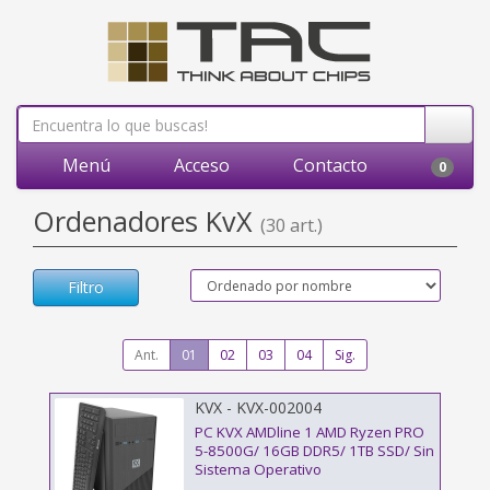
Menú
Acceso
Contacto
0
Ordenadores KvX
(30 art.)
Filtro
Ant.
01
02
03
04
Sig.
KVX - KVX-002004
PC KVX AMDline 1 AMD Ryzen PRO
5-8500G/ 16GB DDR5/ 1TB SSD/ Sin
Sistema Operativo