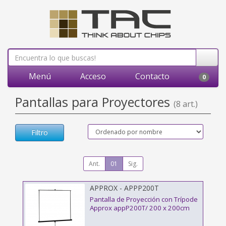
Menú
Acceso
Contacto
0
Pantallas para Proyectores
(8 art.)
Filtro
Ant.
01
Sig.
APPROX - APPP200T
Pantalla de Proyección con Trípode
Approx appP200T/ 200 x 200cm