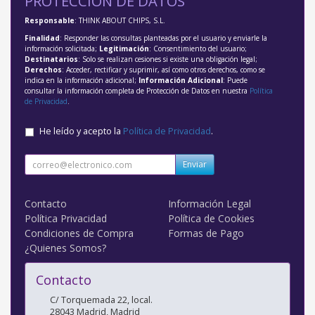
PROTECCIÓN DE DATOS
Responsable
: THINK ABOUT CHIPS, S.L.
Finalidad
: Responder las consultas planteadas por el usuario y enviarle la
información solicitada;
Legitimación
: Consentimiento del usuario;
Destinatarios
: Solo se realizan cesiones si existe una obligación legal;
Derechos
: Acceder, rectificar y suprimir, así como otros derechos, como se
indica en la información adicional;
Información Adicional
: Puede
consultar la información completa de Protección de Datos en nuestra
Política
de Privacidad
.
He leído y acepto la
Política de Privacidad
.
Enviar
Contacto
Información Legal
Política Privacidad
Política de Cookies
Condiciones de Compra
Formas de Pago
¿Quienes Somos?
Contacto
C/ Torquemada 22, local.
28043
Madrid
,
Madrid