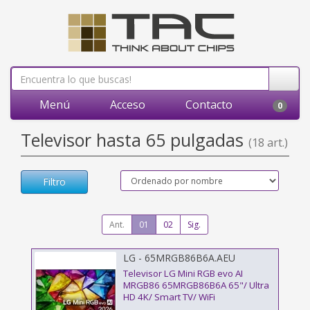
Menú
Acceso
Contacto
0
Televisor hasta 65 pulgadas
(18 art.)
Filtro
Ant.
01
02
Sig.
LG - 65MRGB86B6A.AEU
Televisor LG Mini RGB evo AI
MRGB86 65MRGB86B6A 65"/ Ultra
HD 4K/ Smart TV/ WiFi