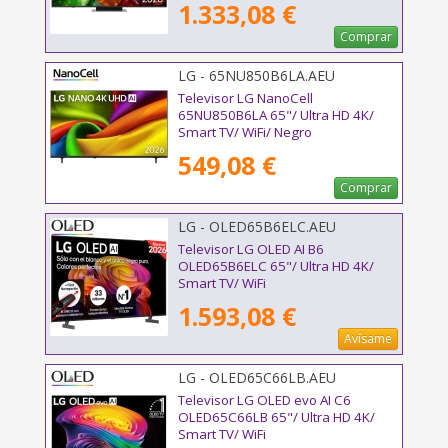
1.333,08 €
Comprar
LG - 65NU850B6LA.AEU
Televisor LG NanoCell
65NU850B6LA 65"/ Ultra HD 4K/
Smart TV/ WiFi/ Negro
549,08 €
Comprar
LG - OLED65B6ELC.AEU
Televisor LG OLED AI B6
OLED65B6ELC 65"/ Ultra HD 4K/
Smart TV/ WiFi
1.593,08 €
Avísame
LG - OLED65C66LB.AEU
Televisor LG OLED evo AI C6
OLED65C66LB 65"/ Ultra HD 4K/
Smart TV/ WiFi