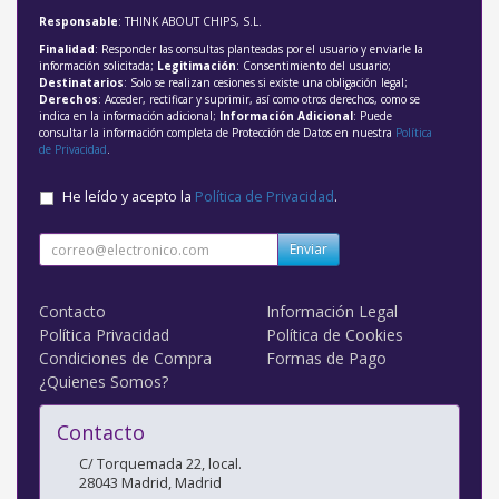
Responsable
: THINK ABOUT CHIPS, S.L.
Finalidad
: Responder las consultas planteadas por el usuario y enviarle la
información solicitada;
Legitimación
: Consentimiento del usuario;
Destinatarios
: Solo se realizan cesiones si existe una obligación legal;
Derechos
: Acceder, rectificar y suprimir, así como otros derechos, como se
indica en la información adicional;
Información Adicional
: Puede
consultar la información completa de Protección de Datos en nuestra
Política
de Privacidad
.
He leído y acepto la
Política de Privacidad
.
Enviar
Contacto
Información Legal
Política Privacidad
Política de Cookies
Condiciones de Compra
Formas de Pago
¿Quienes Somos?
Contacto
C/ Torquemada 22, local.
28043
Madrid
,
Madrid