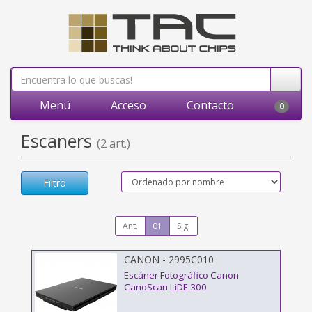
Menú
Acceso
Contacto
0
Escaners
(2 art.)
Filtro
Ant.
01
Sig.
CANON - 2995C010
Escáner Fotográfico Canon
CanoScan LiDE 300