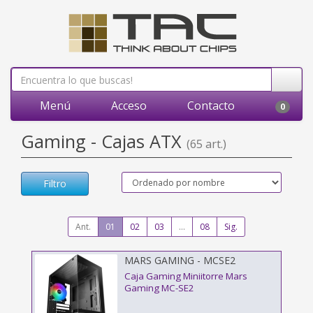
Menú
Acceso
Contacto
0
Gaming - Cajas ATX
(65 art.)
Filtro
Ant.
01
02
03
...
08
Sig.
MARS GAMING - MCSE2
Caja Gaming Miniitorre Mars
Gaming MC-SE2