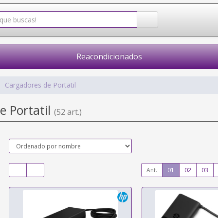
Reacondicionados
Cargadores de Portatil
e Portatil
(52 art.)
Ant.
01
02
03