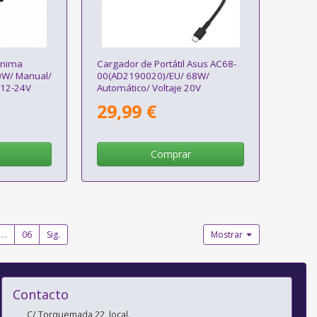
Anima
Cargador de Portátil Asus AC68-
0W/ Manual/
00(AD2190020)/EU/ 68W/
 12-24V
Automático/ Voltaje 20V
29,99 €
Comprar
...
06
Sig.
Mostrar
Contacto
C/ Torquemada 22, local.