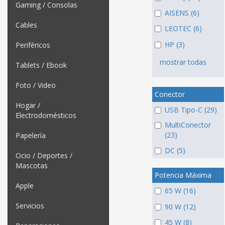
Gaming / Consolas
AISENS (6)
Cables
LEOTEC (6)
HP (3)
Periféricos
mostrar todas
Tablets / Ebook
Foto / Video
Conector
Hogar /
USB Tipo-C (29)
Electrodomésticos
MultiConector
(23)
Papelería
DC (5)
Ocio / Deportes /
Mascotas
Potencia Máxima
Apple
65 W (16)
Servicios
90 W (12)
45 W (8)