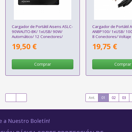
Cargador de Portátil Aisens ASLC-
Cargador de Portátil 
90WAUTO-BK/ 1xUSB/ 90W/
ANBP100/ 1xUSB/ 10
Automático/ 12 Conectores/
8 Conectores/ Voltaje
Voltaje 15-20V
19,50 €
19,75 €
Comprar
Comprar
Ant.
01
02
03
e a Nuestro Boletín!