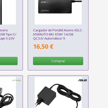
Aisens
Cargador de Portátil Aisens ASLC-
SB Tipo-C/
65WAUTO-BK/ 65W/ 1xUSB
taje 5-20V
QC3.0/ Automático/ 9
Conectores/ Voltaje 18.5-20V
16,50 €
Comprar