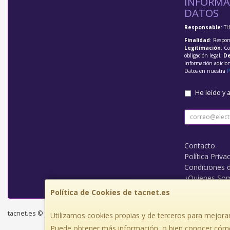
INFORMA
DATOS
Responsable
: T
Finalidad
: Respon
Legitimación
: C
obligación legal;
De
información adicio
Datos en nuestra
P
He leído y 
Contacto
Política Priva
Condiciones 
¿Quienes So
Política de Cookies de tacnet.es
tacnet.es © 2026
Utilizamos cookies propias y de terceros para mejorar
Puede obtener más información, o bien conocer cómo