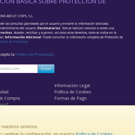
CIÓN BÁSICA SOBRE PROTECCIÓN DE
HINK ABOUT CHIPS, S.L.
der las consultas planteadas por el usuario y enviarle la información solicitada;
onsentimiento del usuario;
Destinatarios
: Solo se realizan cesiones si existe una
rechos
: Acceder, rectificar y suprimir, así como otros derechos, como se indica en la
nal;
Información Adicional
: Puede consultar la información completa de Protección de
olítica de Privacidad
.
acepto la
Política de Privacidad
.
Enviar
Información Legal
cidad
Política de Cookies
de Compra
Formas de Pago
mos?
 nuestros servicios.
, , , , España. - C.I.F.: B84095611 - Tfno:
 cambiar la configuración, en nuestra
Política de Cookies
.