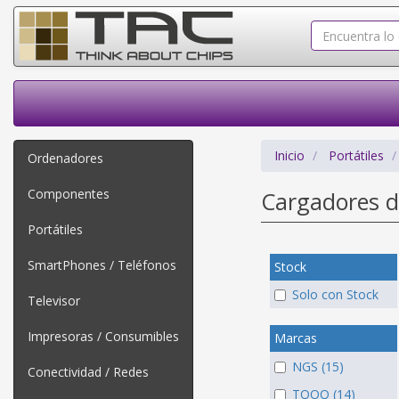
Inicio
Portátiles
Ordenadores
Componentes
Cargadores d
Portátiles
SmartPhones / Teléfonos
Stock
Solo con Stock
Televisor
Impresoras / Consumibles
Marcas
NGS (15)
Conectividad / Redes
TOOQ (14)