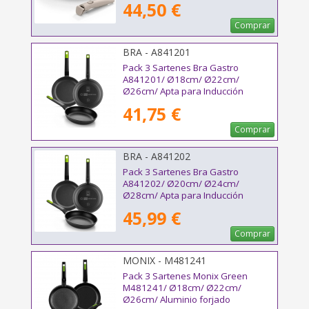
44,50 €
Comprar
BRA - A841201
Pack 3 Sartenes Bra Gastro
A841201/ Ø18cm/ Ø22cm/
Ø26cm/ Apta para Inducción
41,75 €
Comprar
BRA - A841202
Pack 3 Sartenes Bra Gastro
A841202/ Ø20cm/ Ø24cm/
Ø28cm/ Apta para Inducción
45,99 €
Comprar
MONIX - M481241
Pack 3 Sartenes Monix Green
M481241/ Ø18cm/ Ø22cm/
Ø26cm/ Aluminio forjado