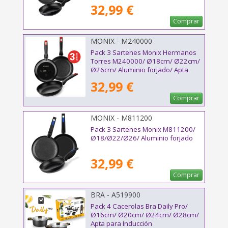
32,99 €
Comprar
MONIX - M240000
Pack 3 Sartenes Monix Hermanos
Torres M240000/ Ø18cm/ Ø22cm/
Ø26cm/ Aluminio forjado/ Apta
para Inducción
32,99 €
Comprar
MONIX - M811200
Pack 3 Sartenes Monix M811200/
Ø18/Ø22/Ø26/ Aluminio forjado
32,99 €
Comprar
BRA - A519900
Pack 4 Cacerolas Bra Daily Pro/
Ø16cm/ Ø20cm/ Ø24cm/ Ø28cm/
Apta para Inducción