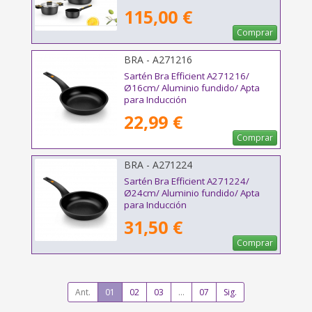
115,00 €
Comprar
BRA - A271216
Sartén Bra Efficient A271216/
Ø16cm/ Aluminio fundido/ Apta
para Inducción
22,99 €
Comprar
BRA - A271224
Sartén Bra Efficient A271224/
Ø24cm/ Aluminio fundido/ Apta
para Inducción
31,50 €
Comprar
Ant.
01
02
03
...
07
Sig.