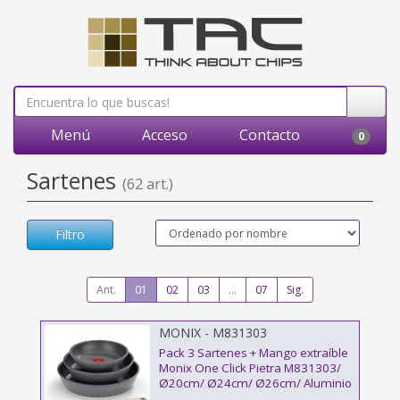
Menú
Acceso
Contacto
0
Sartenes
(62 art.)
Filtro
Ant.
01
02
03
...
07
Sig.
MONIX - M831303
Pack 3 Sartenes + Mango extraíble
Monix One Click Pietra M831303/
Ø20cm/ Ø24cm/ Ø26cm/ Aluminio
forjado/ Apta para Inducción