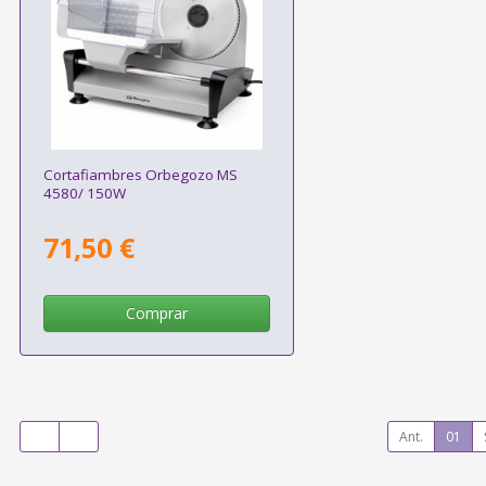
Cortafiambres Orbegozo MS
4580/ 150W
71,50 €
Comprar
Ant.
01