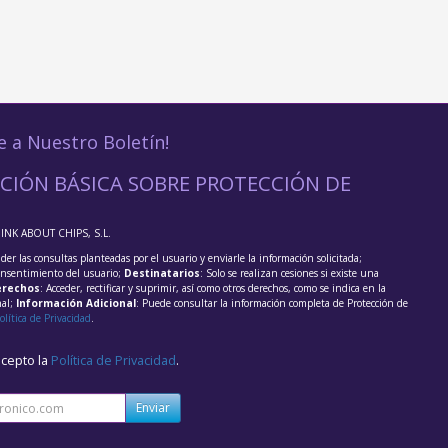
e a Nuestro Boletín!
CIÓN BÁSICA SOBRE PROTECCIÓN DE
HINK ABOUT CHIPS, S.L.
der las consultas planteadas por el usuario y enviarle la información solicitada;
onsentimiento del usuario;
Destinatarios
: Solo se realizan cesiones si existe una
rechos
: Acceder, rectificar y suprimir, así como otros derechos, como se indica en la
nal;
Información Adicional
: Puede consultar la información completa de Protección de
olítica de Privacidad
.
acepto la
Política de Privacidad
.
Enviar