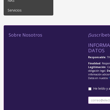
NAS
Servicios
Sobre Nosotros
¡Suscríbet
INFORMA
DATOS
Responsable
: T
Finalidad
: Respon
Legitimación
: C
obligación legal;
De
información adicio
Datos en nuestra
P
He leído y 