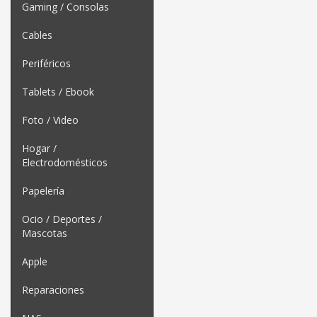
Gaming / Consolas
Cables
Periféricos
Tablets / Ebook
Foto / Video
Hogar /
Electrodomésticos
Papelería
Ocio / Deportes /
Mascotas
Apple
Reparaciones