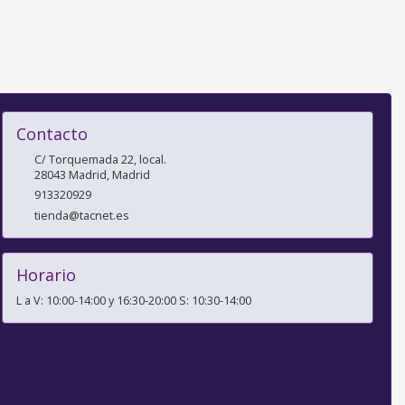
Contacto
C/ Torquemada 22, local.
28043
Madrid
,
Madrid
913320929
tienda@tacnet.es
Horario
L a V: 10:00-14:00 y 16:30-20:00 S: 10:30-14:00