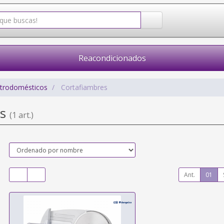
Reacondicionados
ctrodomésticos
Cortafiambres
es
(1 art.)
Ant.
01