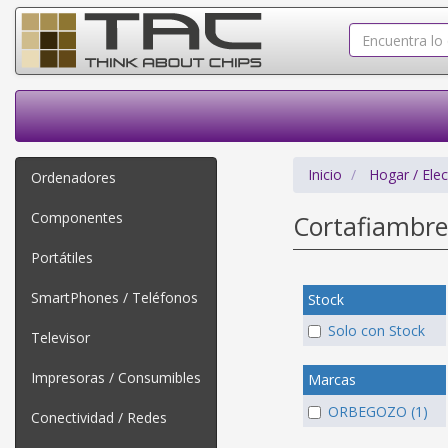
Inicio
Hogar / Ele
Ordenadores
Componentes
Cortafiambr
Portátiles
SmartPhones / Teléfonos
Stock
Solo con Stock
Televisor
Impresoras / Consumibles
Marcas
ORBEGOZO (1)
Conectividad / Redes