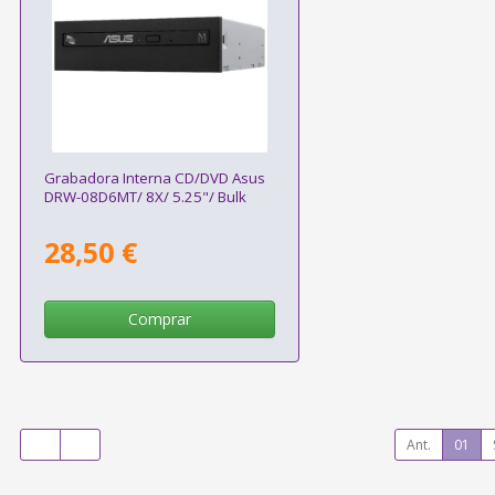
Grabadora Interna CD/DVD Asus
DRW-08D6MT/ 8X/ 5.25"/ Bulk
28,50 €
Comprar
Ant.
01