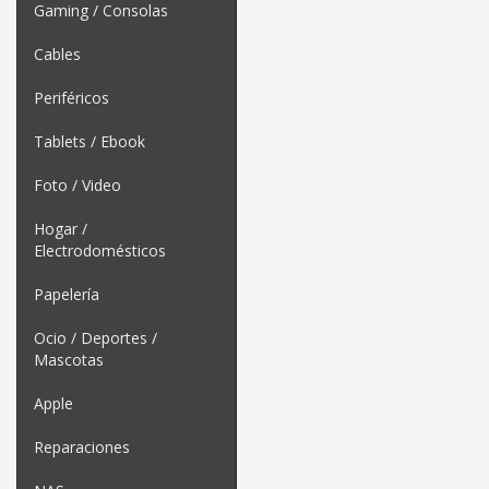
Gaming / Consolas
Cables
Periféricos
Tablets / Ebook
Foto / Video
Hogar /
Electrodomésticos
Papelería
Ocio / Deportes /
Mascotas
Apple
Reparaciones