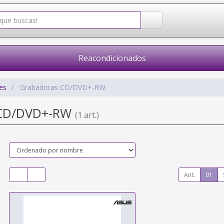
Reacondicionados
es
Grabadoras CD/DVD+-RW
 CD/DVD+-RW
(1 art.)
Ant.
01