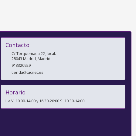
Contacto
C/ Torquemada 22, local.
28043
Madrid
,
Madrid
913320929
tienda@tacnet.es
Horario
L a V: 10:00-14:00 y 16:30-20:00 S: 10:30-14:00