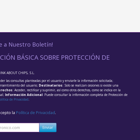
e a Nuestro Boletín!
CIÓN BÁSICA SOBRE PROTECCIÓN DE
HINK ABOUT CHIPS, S.L.
der las consultas planteadas por el usuario y enviarle la información solicitada;
onsentimiento del usuario;
Destinatarios
: Solo se realizan cesiones si existe una
rechos
: Acceder, rectificar y suprimir, así como otros derechos, como se indica en la
nal;
Información Adicional
: Puede consultar la información completa de Protección de
olítica de Privacidad
.
acepto la
Política de Privacidad
.
Enviar