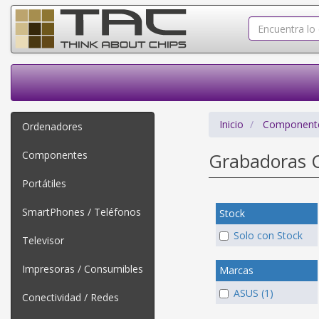
Inicio
Component
Ordenadores
Componentes
Grabadoras
Portátiles
SmartPhones / Teléfonos
Stock
Solo con Stock
Televisor
Impresoras / Consumibles
Marcas
ASUS (1)
Conectividad / Redes