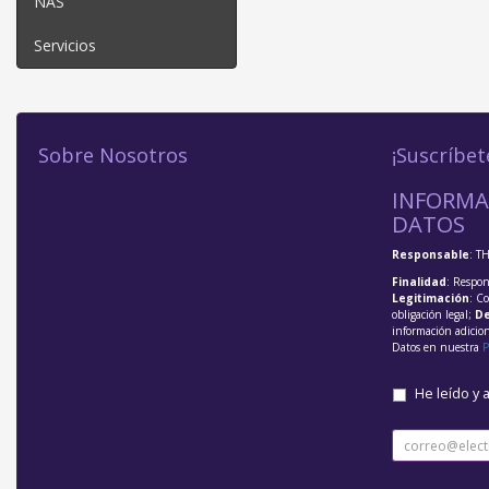
NAS
Servicios
Sobre Nosotros
¡Suscríbet
INFORMA
DATOS
Responsable
: T
Finalidad
: Respon
Legitimación
: C
obligación legal;
De
información adicio
Datos en nuestra
P
He leído y 