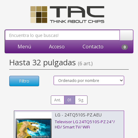
Menú
Acceso
Contacto
0
Hasta 32 pulgadas
(6 art.)
Filtro
Ant.
01
Sig.
LG - 24TQ510S-PZ.AEU
Televisor LG 24TQ510S-PZ 24"/
HD/ Smart TV/ WiFi