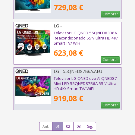
729,08 €
Comprar
LG -
Televisor LG QNED 55QNED83B6A
Reacondicionado 55"/ Ultra HD 4K/
Smart TV/ WiFi
623,08 €
Comprar
LG - 55QNED87B6A.AEU
Televisor LG QNED evo AI QNED87
Mini LED 55QNED87B6A 55"/ Ultra
HD 4K/ Smart TV/ WiFi
919,08 €
Comprar
Ant.
01
02
03
Sig.