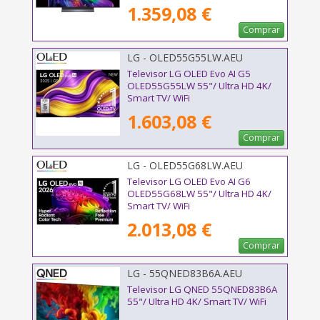
1.359,08 €
Comprar
LG - OLED55G55LW.AEU
Televisor LG OLED Evo AI G5
OLED55G55LW 55"/ Ultra HD 4K/
Smart TV/ WiFi
1.603,08 €
Comprar
LG - OLED55G68LW.AEU
Televisor LG OLED Evo AI G6
OLED55G68LW 55"/ Ultra HD 4K/
Smart TV/ WiFi
2.013,08 €
Comprar
LG - 55QNED83B6A.AEU
Televisor LG QNED 55QNED83B6A
55"/ Ultra HD 4K/ Smart TV/ WiFi