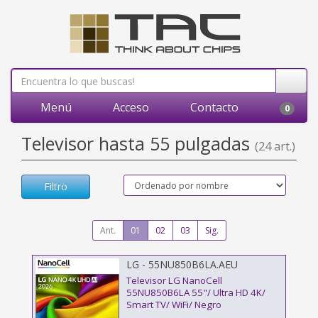
Menú
Acceso
Contacto
0
Televisor hasta 55 pulgadas
(24 art.)
Filtro
Ant.
01
02
03
Sig.
LG - 55NU850B6LA.AEU
Televisor LG NanoCell
55NU850B6LA 55"/ Ultra HD 4K/
Smart TV/ WiFi/ Negro