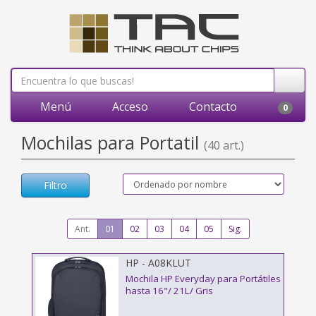
Menú
Acceso
Contacto
0
Mochilas para Portatil
(40 art.)
Filtro
Ant.
01
02
03
04
05
Sig.
HP - A08KLUT
Mochila HP Everyday para Portátiles
hasta 16"/ 21L/ Gris