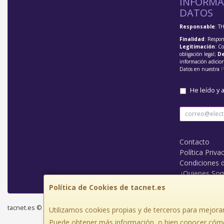
INFORMA
DATOS
Responsable
: T
Finalidad
: Respon
Legitimación
: C
obligación legal;
De
información adicio
Datos en nuestra
P
He leído y 
Contacto
Política Priva
Condiciones 
¿Quienes So
Política de Cookies de tacnet.es
tacnet.es © 2026
Utilizamos cookies propias y de terceros para mejorar
Puede obtener más información, o bien conocer cómo