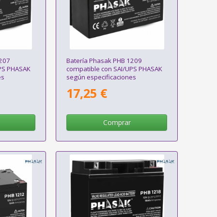
1207
Batería Phasak PHB 1209
UPS PHASAK
compatible con SAI/UPS PHASAK
es
según especificaciones
17,25 €
Comprar