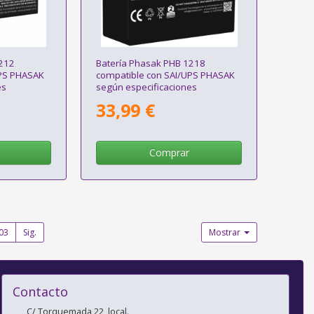
1212
Batería Phasak PHB 1218
UPS PHASAK
compatible con SAI/UPS PHASAK
es
según especificaciones
33,99 €
Comprar
03
Sig.
Mostrar
Contacto
C/ Torquemada 22, local.