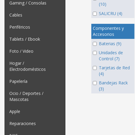
Gaming / Consolas
(10)
SALICRU (4)
Cables
Periféricos
Componentes y
Accesorios
Tablets / Ebook
Baterias (9)
Foto / Video
Unidades de
Control (7)
Hogar /
Tarjetas de Red
Electrodomésticos
(4)
Papelería
Bandejas Rack
(3)
Ocio / Deportes /
Mascotas
Apple
Reparaciones