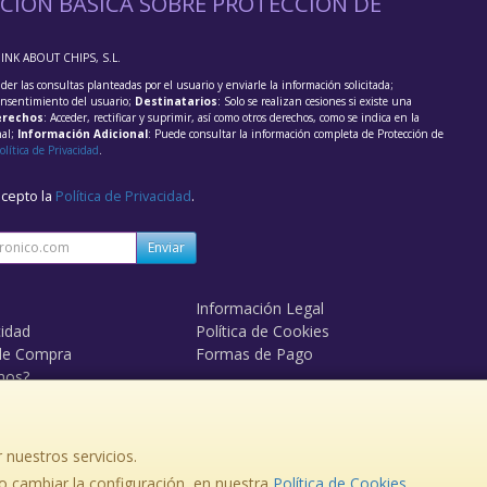
CIÓN BÁSICA SOBRE PROTECCIÓN DE
HINK ABOUT CHIPS, S.L.
der las consultas planteadas por el usuario y enviarle la información solicitada;
onsentimiento del usuario;
Destinatarios
: Solo se realizan cesiones si existe una
rechos
: Acceder, rectificar y suprimir, así como otros derechos, como se indica en la
nal;
Información Adicional
: Puede consultar la información completa de Protección de
olítica de Privacidad
.
acepto la
Política de Privacidad
.
Enviar
Información Legal
cidad
Política de Cookies
de Compra
Formas de Pago
mos?
 nuestros servicios.
, , , , España. - C.I.F.: B84095611 - Tfno:
 cambiar la configuración, en nuestra
Política de Cookies
.