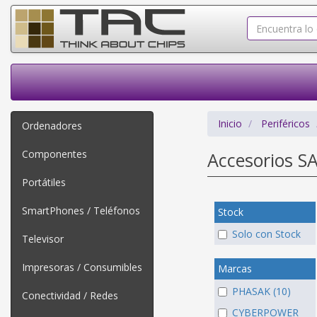
Inicio
Periféricos
Ordenadores
Componentes
Accesorios S
Portátiles
SmartPhones / Teléfonos
Stock
Solo con Stock
Televisor
Impresoras / Consumibles
Marcas
PHASAK (10)
Conectividad / Redes
CYBERPOWER