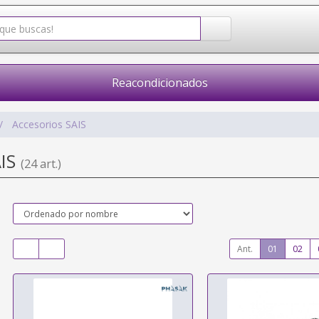
Reacondicionados
Accesorios SAIS
AIS
(24 art.)
Ant.
01
02