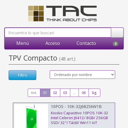
Menú
Acceso
Contacto
0
TPV Compacto
(48 art.)
Filtro
Ant.
01
02
03
...
06
Sig.
10POS - 10K-32J68256W1B
Kiosko Capacitivo 10POS 10K-32
Intel Celeron J6412/ 8GB/ 256GB
SSD/ 32"/ Táctil/ Win11 IoT