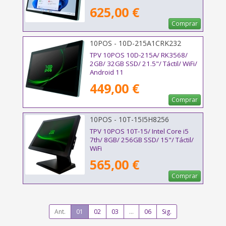
625,00 €
Comprar
10POS - 10D-215A1CRK232
TPV 10POS 10D-215A/ RK3568/
2GB/ 32GB SSD/ 21.5"/ Táctil/ WiFi/
Android 11
449,00 €
Comprar
10POS - 10T-15I5H8256
TPV 10POS 10T-15/ Intel Core i5
7th/ 8GB/ 256GB SSD/ 15"/ Táctil/
WiFi
565,00 €
Comprar
Ant.
01
02
03
...
06
Sig.