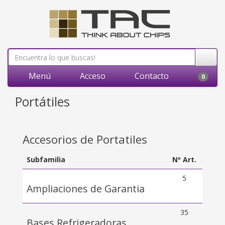
Menú
Acceso
Contacto
0
Portátiles
Accesorios de Portatiles
Subfamilia
Nº Art.
5
Ampliaciones de Garantia
35
Bases Refrigeradoras