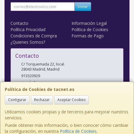
Enviar
Contacto
Información Legal
Política Privacidad
Política de Cookies
Condiciones de Compra
Formas de Pago
¿Quienes Somos?
Contacto
C/ Torquemada 22, local.
28043
Madrid
,
Madrid
913320929
tienda@tacnet.es
Política de Cookies de tacnet.es
Configurar
Rechazar
Aceptar Cookies
Horario
L a V: 10:00-14:00 y 16:30-20:00 S: 10:30-14:00
Utilizamos cookies propias y de terceros para mejorar nuestros
servicios.
Puede obtener más información, o bien conocer cómo cambiar
la configuración, en nuestra
Política de Cookies
.
, , , , España. - C.I.F.: B84095611 - Tfno: