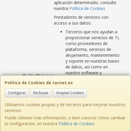
aplicación determinado, consulte
nuestra
Política de Cookies
Prestadores de servicios con
acceso a sus datos:
Terceros que nos ayudan a
proporcionar servicios de TI,
como proveedores de
plataforma, servicios de
alojamiento, mantenimiento
y soporte en nuestras bases
de datos, así como en
nuestro software y
¿Quién/Quienes
aplicaciones que pueden
pueden tener
Política de Cookies de tacnet.es
contener datos sobre usted;
acceso a sus
Terceros que nos ayudan a
Configurar
Datos
Rechazar
Aceptar Cookies
proporcionar servicios
Personales?
digitales y de comercio
Utilizamos cookies propias y de terceros para mejorar nuestros
electrónico como escucha
servicios.
social, localizador de tiendas,
Puede obtener más información, o bien conocer cómo cambiar
programas de lealtad,
la configuración, en nuestra
Política de Cookies
.
administración de