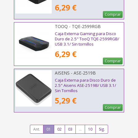
6,29 €
Comprar
TOOQ - TQE-2599RGB
Caja Externa Gaming para Disco
Duro de 2.5" TooQ TQE-2599RGB/
USB 3.1/ Sin tornillos
6,29 €
Comprar
AISENS - ASE-2519B
Caja Externa para Disco Duro de
2.5" Aisens ASE-2519B/ USB 3.1/
Sin Tornillos
5,29 €
Comprar
Ant.
01
02
03
...
10
Sig.