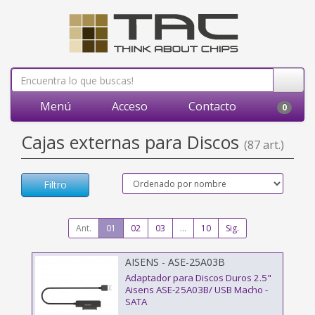
Menú
Acceso
Contacto
0
Cajas externas para Discos
(87 art.)
Filtro
Ant.
01
02
03
...
10
Sig.
AISENS - ASE-25A03B
Adaptador para Discos Duros 2.5"
Aisens ASE-25A03B/ USB Macho -
SATA