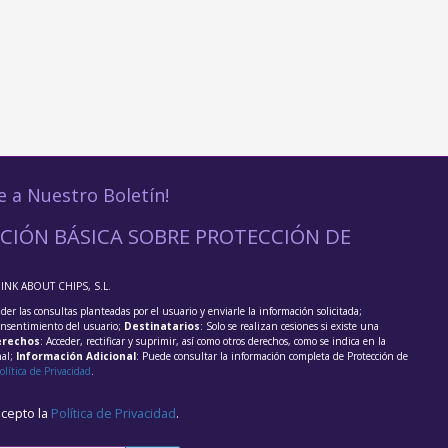
e a Nuestro Boletín!
CIÓN BÁSICA SOBRE PROTECCIÓN DE
HINK ABOUT CHIPS, S.L.
der las consultas planteadas por el usuario y enviarle la información solicitada;
onsentimiento del usuario;
Destinatarios
: Solo se realizan cesiones si existe una
rechos
: Acceder, rectificar y suprimir, así como otros derechos, como se indica en la
nal;
Información Adicional
: Puede consultar la información completa de Protección de
olítica de Privacidad
.
acepto la
Política de Privacidad
.