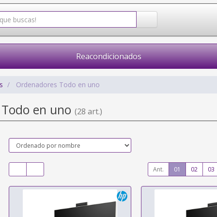
Reacondicionados
s
Ordenadores Todo en uno
 Todo en uno
(28 art.)
Ant.
01
02
03