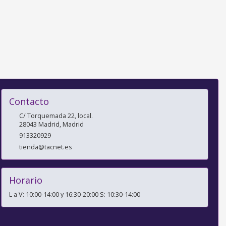
Contacto
C/ Torquemada 22, local.
28043
Madrid
,
Madrid
913320929
tienda@tacnet.es
Horario
L a V: 10:00-14:00 y 16:30-20:00 S: 10:30-14:00