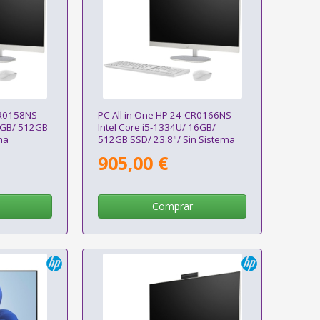
CR0158NS
PC All in One HP 24-CR0166NS
 8GB/ 512GB
Intel Core i5-1334U/ 16GB/
ma
512GB SSD/ 23.8"/ Sin Sistema
Operativo
905,00 €
Comprar