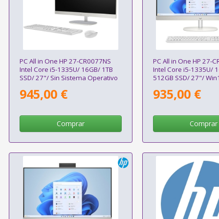
PC All in One HP 27-CR0077NS
PC All in One HP 27-
Intel Core i5-1335U/ 16GB/ 1TB
Intel Core i5-1335U/ 
SSD/ 27"/ Sin Sistema Operativo
512GB SSD/ 27"/ Win
945,00 €
935,00 €
Comprar
Comprar