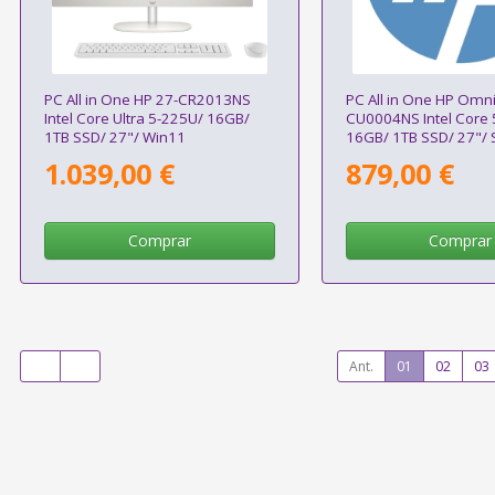
PC All in One HP 27-CR2013NS
PC All in One HP Omni
Intel Core Ultra 5-225U/ 16GB/
CU0004NS Intel Core 
1TB SSD/ 27"/ Win11
16GB/ 1TB SSD/ 27"/ 
Operativo
1.039,00 €
879,00 €
Comprar
Comprar
Ant.
01
02
03