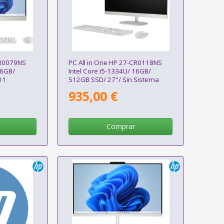
CR0079NS
PC All in One HP 27-CR0118NS
16GB/
Intel Core i5-1334U/ 16GB/
11
512GB SSD/ 27"/ Sin Sistema
Operativo
935,00 €
Comprar