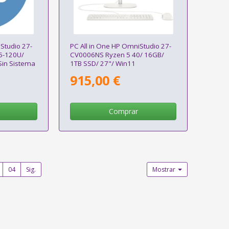
Studio 27-
PC All in One HP OmniStudio 27-
5-120U/
CV0006NS Ryzen 5 40/ 16GB/
Sin Sistema
1TB SSD/ 27"/ Win11
915,00 €
Comprar
04
Sig.
Mostrar