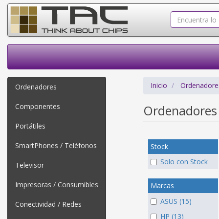
Inicio
Ordenadore
Ordenadores
Componentes
Ordenadores
Portátiles
SmartPhones / Teléfonos
Stock
Solo con Stock
Televisor
Impresoras / Consumibles
Marcas
ASUS (15)
Conectividad / Redes
HP (13)