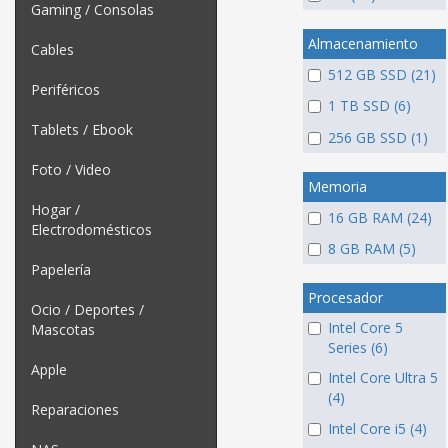
Gaming / Consolas
Almacenamiento
Cables
512 GB SSD (21)
Periféricos
1 TB SSD (6)
Tablets / Ebook
256 GB SSD (1)
Foto / Video
Memoria
Hogar /
16 GB RAM (24)
Electrodomésticos
8 GB RAM (5)
Papelería
Procesador
Ocio / Deportes /
Intel Core 5
Mascotas
Series (6)
Apple
Intel Core Ultra 5
(4)
Reparaciones
Intel Core i5 (4)