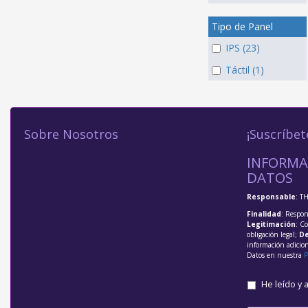
Tipo de Panel
IPS (23)
Táctil (1)
Sobre Nosotros
¡Suscríbet
INFORMA
DATOS
Responsable
: T
Finalidad
: Respon
Legitimación
: C
obligación legal;
De
información adicio
Datos en nuestra
P
He leído y 