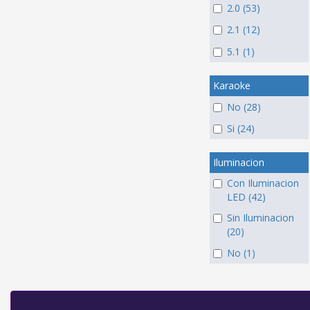
2.0 (53)
2.1 (12)
5.1 (1)
Karaoke
No (28)
Si (24)
Iluminacion
Con Iluminacion
LED (42)
Sin Iluminacion
(20)
No (1)