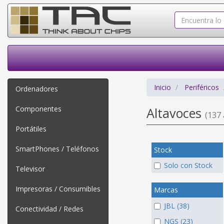
Inicio
Periféricos
Ordenadores
Componentes
Altavoces
(137 
Portátiles
SmartPhones / Teléfonos
Stock
Solo con Stock
Televisor
Impresoras / Consumibles
Marcas
JBL (38)
Conectividad / Redes
NGS (23)