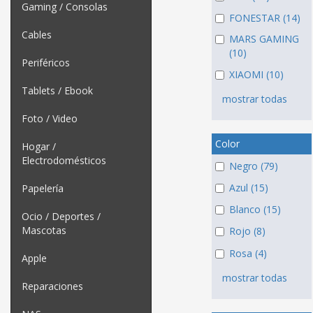
Gaming / Consolas
FONESTAR (14)
Cables
MARS GAMING
(10)
Periféricos
XIAOMI (10)
Tablets / Ebook
mostrar todas
Foto / Video
Color
Hogar /
Electrodomésticos
Negro (79)
Azul (15)
Papelería
Blanco (15)
Ocio / Deportes /
Mascotas
Rojo (8)
Rosa (4)
Apple
mostrar todas
Reparaciones