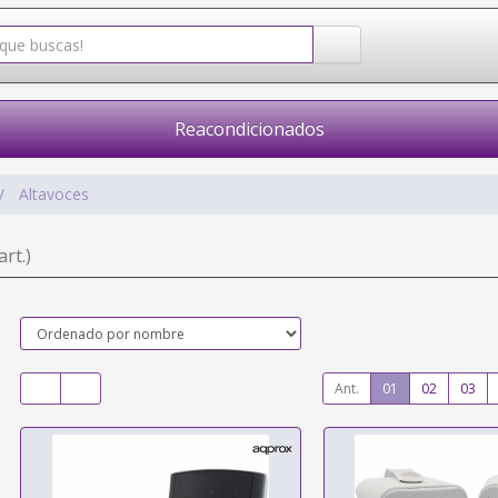
Reacondicionados
Altavoces
art.)
Ant.
01
02
03