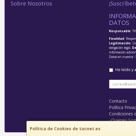
Sobre Nosotros
¡Suscríbet
INFORMA
DATOS
Responsable
: T
Finalidad
: Respon
Legitimación
: C
obligación legal;
De
información adicio
Datos en nuestra
P
He leído y 
Contacto
Política Priva
Condiciones 
¿Quienes So
Política de Cookies de tacnet.es