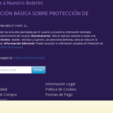
e a Nuestro Boletín!
CIÓN BÁSICA SOBRE PROTECCIÓN DE
HINK ABOUT CHIPS, S.L.
der las consultas planteadas por el usuario y enviarle la información solicitada;
onsentimiento del usuario;
Destinatarios
: Solo se realizan cesiones si existe una
rechos
: Acceder, rectificar y suprimir, así como otros derechos, como se indica en la
nal;
Información Adicional
: Puede consultar la información completa de Protección de
olítica de Privacidad
.
acepto la
Política de Privacidad
.
Enviar
Información Legal
cidad
Política de Cookies
de Compra
Formas de Pago
mos?