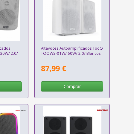
icados
Altavoces Autoamplificados TooQ
30W/ 2.0/
TQOWS-01W/ 60W/ 2.0/ Blancos
87,99 €
Comprar