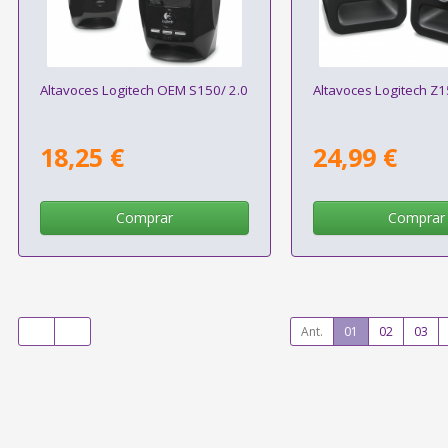
Altavoces Logitech OEM S150/ 2.0
Altavoces Logitech Z1
18,25 €
24,99 €
Comprar
Comprar
Ant.
01
02
03