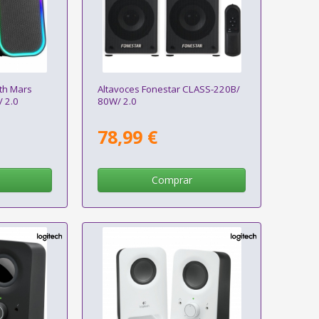
th Mars
Altavoces Fonestar CLASS-220B/
 2.0
80W/ 2.0
78,99 €
Comprar