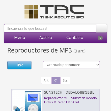
Menú
Acceso
Contacto
0
Reproductores de MP3
(3 art.)
Filtro
Ant.
01
Sig.
SUNSTECH - DEDALOIII8GBBL
Reproductor MP3 Sunstech Dedalo
III/ 8GB/ Radio FM/ Azul