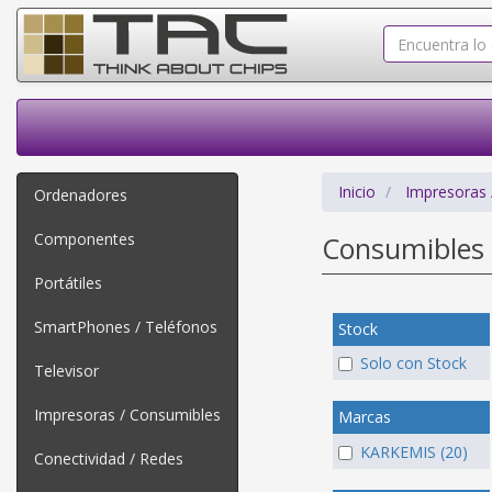
Inicio
Impresoras 
Ordenadores
Componentes
Consumibles 
Portátiles
SmartPhones / Teléfonos
Stock
Solo con Stock
Televisor
Impresoras / Consumibles
Marcas
KARKEMIS (20)
Conectividad / Redes