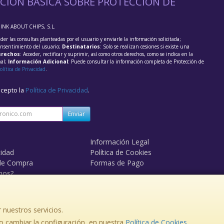
CIÓN BÁSICA SOBRE PROTECCIÓN DE
HINK ABOUT CHIPS, S.L.
der las consultas planteadas por el usuario y enviarle la información solicitada;
onsentimiento del usuario;
Destinatarios
: Solo se realizan cesiones si existe una
rechos
: Acceder, rectificar y suprimir, así como otros derechos, como se indica en la
nal;
Información Adicional
: Puede consultar la información completa de Protección de
olítica de Privacidad
.
acepto la
Política de Privacidad
.
Enviar
Información Legal
cidad
Política de Cookies
de Compra
Formas de Pago
mos?
 nuestros servicios.
, , , , España. - C.I.F.: B84095611 - Tfno:
 cambiar la configuración, en nuestra
Política de Cookies
.