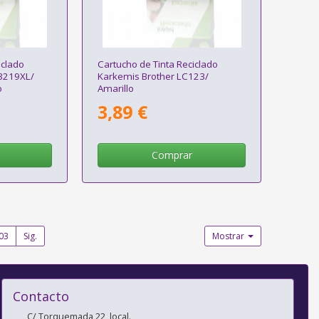
iclado
Cartucho de Tinta Reciclado
-3219XL/
Karkemis Brother LC123/
o
Amarillo
3,89 €
Comprar
03
Sig.
Mostrar
Contacto
C/ Torquemada 22, local.