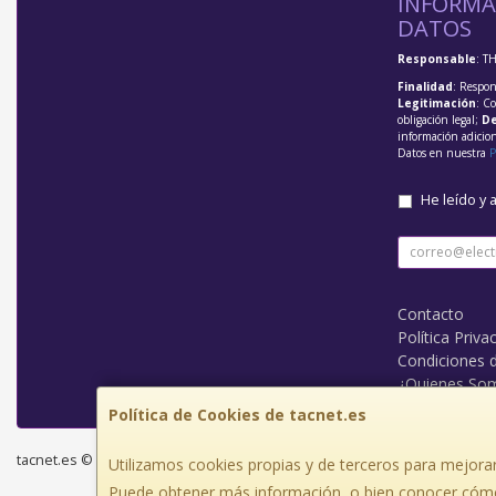
INFORMA
DATOS
Responsable
: T
Finalidad
: Respon
Legitimación
: C
obligación legal;
De
información adicio
Datos en nuestra
P
He leído y 
Contacto
Política Priva
Condiciones 
¿Quienes So
Política de Cookies de tacnet.es
tacnet.es © 2026
Utilizamos cookies propias y de terceros para mejorar
Puede obtener más información, o bien conocer cómo