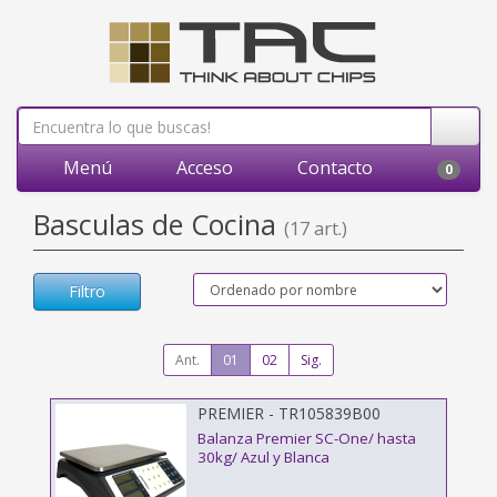
Menú
Acceso
Contacto
0
Basculas de Cocina
(17 art.)
Filtro
Ant.
01
02
Sig.
PREMIER - TR105839B00
Balanza Premier SC-One/ hasta
30kg/ Azul y Blanca