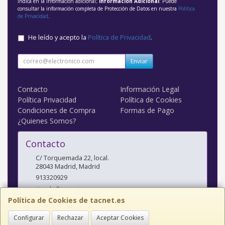
indica en la información adicional;
Información Adicional
: Puede
consultar la información completa de Protección de Datos en nuestra
Política
de Privacidad
.
He leído y acepto la
Política de Privacidad
.
Enviar
Contacto
Información Legal
Política Privacidad
Política de Cookies
Condiciones de Compra
Formas de Pago
¿Quienes Somos?
Contacto
C/ Torquemada 22, local.
28043
Madrid
,
Madrid
913320929
tienda@tacnet.es
Política de Cookies de tacnet.es
Configurar
Rechazar
Aceptar Cookies
Horario