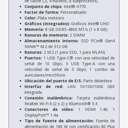
de caché L3, 4 núcleos, 8 subprocesos)
Conjunto de chips:
Intel® H770
Factor de forma:
Personalizado
Color:
Plata meteoro
Gráficos (integrados):
Gráficos Intel® UHD
Memoria:
8 GB DDR5-4800 MT/s (1 x 8 GB)
Ranuras de memoria:
2 DIMM
Almacenamiento interno:
SSD PCIe® Gen4
NVMe™ M.2 de 512 GB
Ranuras:
2 M.2 (1 para SSD, 1 para WLAN)
Puertos:
1 USB Type-C® con una velocidad de
señal de 10 Gbps; 3 USB Type-A con una
velocidad de señal de 5 Gbps; 1 combo de
auriculares/micrófono
Ubicación del puerto de E/S:
Parte delantera
Interfaz de red:
LAN 10/100/1000 GbE
integrada
Conexión inalámbrica:
Tarjeta inalámbrica
Realtek Wi-Fi 6 (2 x 2) y Bluetooth® 5.4
Conectores de vídeo:
1 HDMI 1.4b; 1
DisplayPort™ 1.4a
Tipo de fuente de alimentación:
Fuente de
alimentación de 180 W con certificación 80 Plus