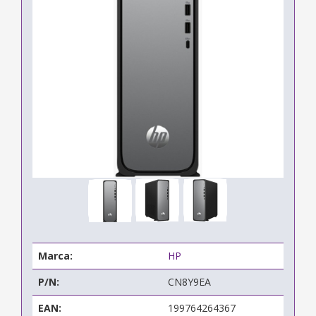
Marca:
HP
P/N:
CN8Y9EA
EAN:
199764264367