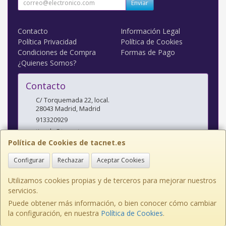
Enviar
Contacto
Información Legal
Política Privacidad
Política de Cookies
Condiciones de Compra
Formas de Pago
¿Quienes Somos?
Contacto
C/ Torquemada 22, local.
28043
Madrid
,
Madrid
913320929
tienda@tacnet.es
Política de Cookies de tacnet.es
Configurar
Rechazar
Aceptar Cookies
Horario
L a V: 10:00-14:00 y 16:30-20:00 S: 10:30-14:00
Utilizamos cookies propias y de terceros para mejorar nuestros
servicios.
Puede obtener más información, o bien conocer cómo cambiar
la configuración, en nuestra
Política de Cookies
.
, , , , España. - C.I.F.: B84095611 - Tfno: