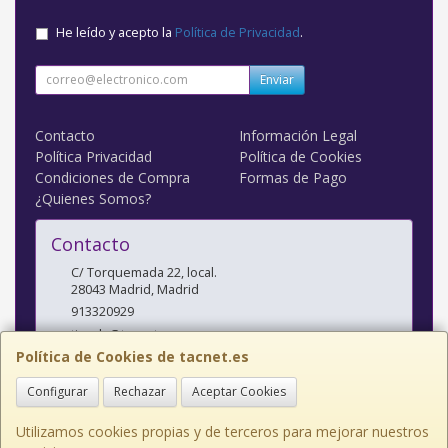
He leído y acepto la
Política de Privacidad
.
Enviar
Contacto
Información Legal
Política Privacidad
Política de Cookies
Condiciones de Compra
Formas de Pago
¿Quienes Somos?
Contacto
C/ Torquemada 22, local.
28043
Madrid
,
Madrid
913320929
tienda@tacnet.es
Política de Cookies de tacnet.es
Configurar
Rechazar
Aceptar Cookies
Horario
L a V: 10:00-14:00 y 16:30-20:00 S: 10:30-14:00
Utilizamos cookies propias y de terceros para mejorar nuestros