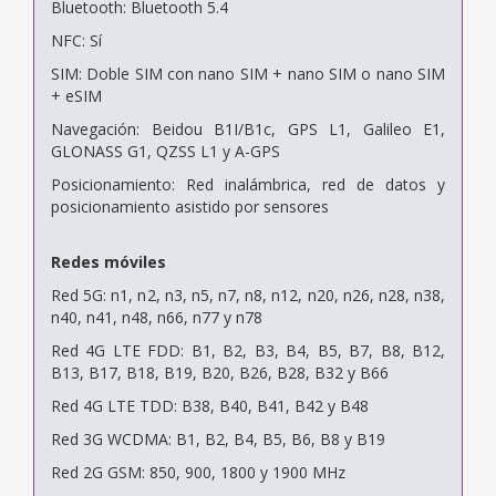
Bluetooth: Bluetooth 5.4
NFC: Sí
SIM: Doble SIM con nano SIM + nano SIM o nano SIM
+ eSIM
Navegación: Beidou B1I/B1c, GPS L1, Galileo E1,
GLONASS G1, QZSS L1 y A-GPS
Posicionamiento: Red inalámbrica, red de datos y
posicionamiento asistido por sensores
Redes móviles
Red 5G: n1, n2, n3, n5, n7, n8, n12, n20, n26, n28, n38,
n40, n41, n48, n66, n77 y n78
Red 4G LTE FDD: B1, B2, B3, B4, B5, B7, B8, B12,
B13, B17, B18, B19, B20, B26, B28, B32 y B66
Red 4G LTE TDD: B38, B40, B41, B42 y B48
Red 3G WCDMA: B1, B2, B4, B5, B6, B8 y B19
Red 2G GSM: 850, 900, 1800 y 1900 MHz