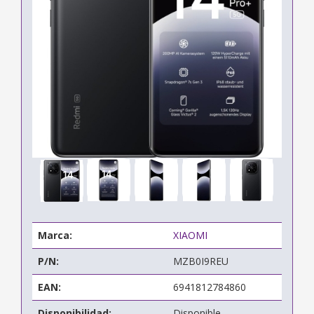
Marca:
XIAOMI
P/N:
MZB0I9REU
EAN:
6941812784860
Disponibilidad:
Disponible