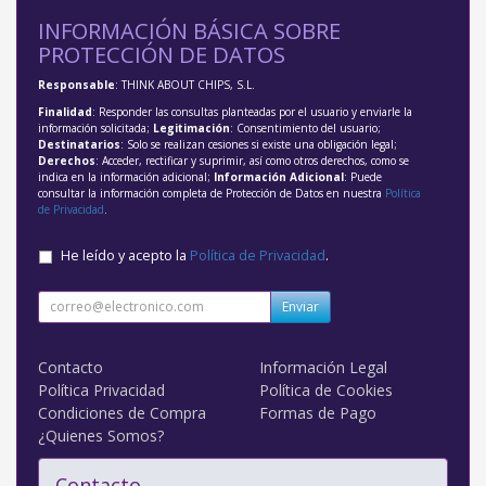
INFORMACIÓN BÁSICA SOBRE
PROTECCIÓN DE DATOS
Responsable
: THINK ABOUT CHIPS, S.L.
Finalidad
: Responder las consultas planteadas por el usuario y enviarle la
información solicitada;
Legitimación
: Consentimiento del usuario;
Destinatarios
: Solo se realizan cesiones si existe una obligación legal;
Derechos
: Acceder, rectificar y suprimir, así como otros derechos, como se
indica en la información adicional;
Información Adicional
: Puede
consultar la información completa de Protección de Datos en nuestra
Política
de Privacidad
.
He leído y acepto la
Política de Privacidad
.
Enviar
Contacto
Información Legal
Política Privacidad
Política de Cookies
Condiciones de Compra
Formas de Pago
¿Quienes Somos?
Contacto