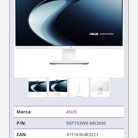
Marca:
ASUS
P/N:
90PT03W9-M03XX0
EAN:
4711636483223