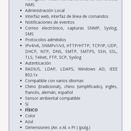
NMS
Administración Local
Interfaz web, interfaz de línea de comandos
Notificaciones de eventos
Correo electrónico, capturas SNMP, Syslog,
SMS
Protocolos admitidos
IPv4/v6, SNMPv1/v3, HTTP/HTTP, TCP/IP, UDP,
DHCP, NTP, DNS, SMTP, SMTPS, SSH, SSL,
TLS, Telnet, FTP, SCP, Syslog
Autenticación
RADIUS, LDAP, LDAPS, Windows AD, IEEE
802.1x
Compatible con varios idiomas
Chino (tradicional), chino (simplificado), inglés,
francés, alemán, español
Sensor ambiental compatible
Sí
FÍSICO
Color
Azul
Dimensiones (An. x Al. x Pr.) (pulg.)