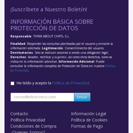
¡Suscríbete a Nuestro Boletín!
INFORMACIÓN BÁSICA SOBRE
PROTECCIÓN DE DATOS
Responsable
: THINK ABOUT CHIPS, S.L.
Finalidad
: Responder las consultas planteadas por el usuario y enviarle la
información solicitada;
Legitimación
: Consentimiento del usuario;
Destinatarios
: Solo se realizan cesiones si existe una obligación legal;
Derechos
: Acceder, rectificar y suprimir, así como otros derechos, como se
indica en la información adicional;
Información Adicional
: Puede
consultar la información completa de Protección de Datos en nuestra
Política
de Privacidad
.
He leído y acepto la
Política de Privacidad
.
Enviar
Contacto
Información Legal
Política Privacidad
Política de Cookies
Condiciones de Compra
Formas de Pago
¿Quienes Somos?