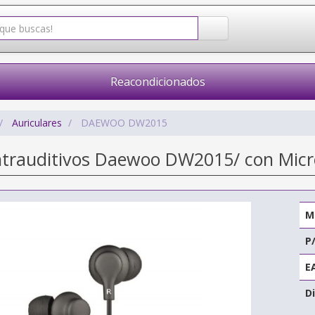
Reacondicionados
Auriculares
DAEWOO DW2015
Intrauditivos Daewoo DW2015/ con Micr
M
P
E
Di