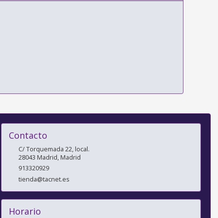
Contacto
C/ Torquemada 22, local.
28043
Madrid
,
Madrid
913320929
tienda@tacnet.es
Horario