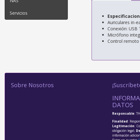
NAS
Servicios
Especificacio
Auriculares in-e
Conexión: USB 
Micrófono inte
Control remoto
Sobre Nosotros
¡Suscríbet
INFORMA
DATOS
Responsable
: T
Finalidad
: Respon
Legitimación
: C
obligación legal;
De
información adicio