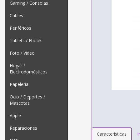
Gaming / Consolas
Cables
Periféricos
Tablets / Ebook
Foto / Video
Hogar /
Electrodomésticos
Papelería
Ocio / Deportes /
Mascotas
Apple
Reparaciones
Características
I