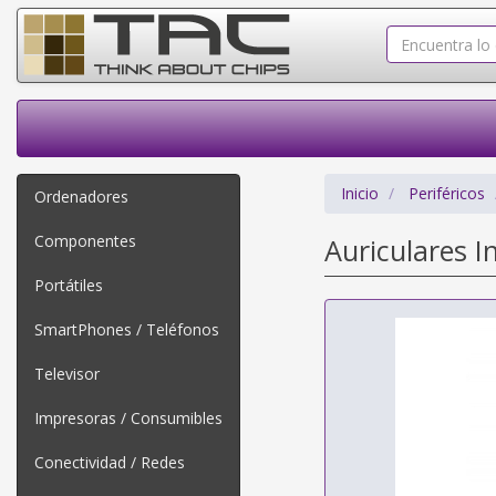
Inicio
Periféricos
Ordenadores
Componentes
Auriculares 
Portátiles
SmartPhones / Teléfonos
Televisor
Impresoras / Consumibles
Conectividad / Redes