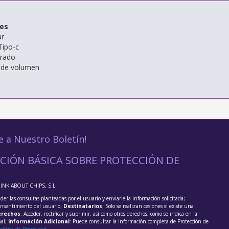
nes
ar
Tipo-c
grado
 de volumen
e a Nuestro Boletín!
CIÓN BÁSICA SOBRE PROTECCIÓN DE
HINK ABOUT CHIPS, S.L.
der las consultas planteadas por el usuario y enviarle la información solicitada;
onsentimiento del usuario;
Destinatarios
: Solo se realizan cesiones si existe una
rechos
: Acceder, rectificar y suprimir, así como otros derechos, como se indica en la
nal;
Información Adicional
: Puede consultar la información completa de Protección de